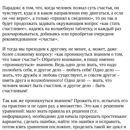
Парадокс в том, что, когда человек познал суть счастья, он
чувствует, куда и в каком направлении ему двигаться, а если
он «не верит», а только «принял к сведению», то он так и
будет продолжать задавать окружающим вопрос «как стать
счастливее», надеясь на волшебную таблетку, и каждый раз
разочаровываться, добиваясь или приобретая очередное
рекомендованное «счастье».
И тогда мы приходим к другому, не менее, а, может, даже
более сложному вопросу: «как проникнуться знанием о том,
что такое счастье?» Обратите внимание, я пишу именно
«проникнуться» знанием. Ведь одно дело знать, что надо
полюбить себя, и другое дело – любить себя! Одно дело —
знать, что дружба и любовь существуют, и совсем другое –
иметь друга и возлюбленного! Одно дело — знать, что
человек может быть счастлив, и другое дело – быть
счастливым!
Так как же проникнуться знанием? Прожить его, испытать его
на практике и не один раз, а множество. Это как с решением
уравнений: мало знать правила их решения (т.е.
информацию), необходимо для начала прорешать простенькие
варианты, сделать ошибки, найти эти ошибки и исправить,
потом взять уравнения посложнее, проделать такой же цикл и