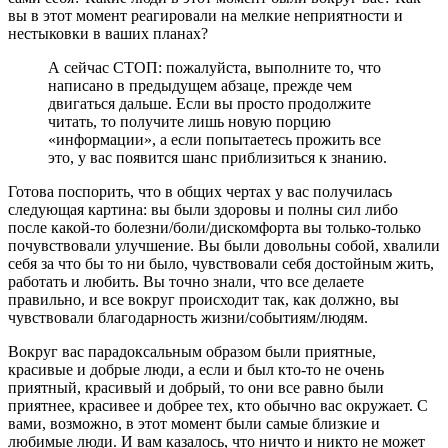
вы в этот момент реагировали на мелкие неприятности и
нестыковки в ваших планах?
А сейчас СТОП: пожалуйста, выполните то, что
написано в предыдущем абзаце, прежде чем
двигаться дальше. Если вы просто продолжите
читать, то получите лишь новую порцию
«информации», а если попытаетесь прожить все
это, у вас появится шанс приблизиться к знанию.
Готова поспорить, что в общих чертах у вас получилась
следующая картина: вы были здоровы и полны сил либо
после какой-то болезни/боли/дискомфорта вы только-только
почувствовали улучшение. Вы были довольны собой, хвалили
себя за что бы то ни было, чувствовали себя достойным жить,
работать и любить. Вы точно знали, что все делаете
правильно, и все вокруг происходит так, как должно, вы
чувствовали благодарность жизни/событиям/людям.
Вокруг вас парадоксальным образом были приятные,
красивые и добрые люди, а если и был кто-то не очень
приятный, красивый и добрый, то они все равно были
приятнее, красивее и добрее тех, кто обычно вас окружает. С
вами, возможно, в этот момент были самые близкие и
любимые люди. И вам казалось, что ничто и никто не может