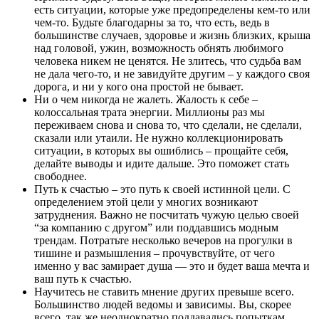
есть ситуации, которые уже предопределены кем-то или
чем-то. Будьте благодарны за то, что есть, ведь в
большинстве случаев, здоровье и жизнь близких, крыша
над головой, ужин, возможность обнять любимого
человека никем не ценятся. Не злитесь, что судьба вам
не дала чего-то, и не завидуйте другим – у каждого своя
дорога, и ни у кого она простой не бывает.
Ни о чем никогда не жалеть. Жалость к себе –
колоссальная трата энергии. Миллионы раз мы
переживаем снова и снова то, что сделали, не сделали,
сказали или утаили. Не нужно коллекционировать
ситуации, в которых вы ошиблись – прощайте себя,
делайте выводы и идите дальше. Это поможет стать
свободнее.
Путь к счастью – это путь к своей истинной цели. С
определением этой цели у многих возникают
затруднения. Важно не посчитать чужую целью своей
“за компанию с другом” или поддавшись модным
трендам. Потратьте несколько вечеров на прогулки в
тишине и размышления – прочувствуйте, от чего
именно у вас замирает душа — это и будет ваша мечта и
ваш путь к счастью.
Научитесь не ставить мнение других превыше всего.
Большинство людей ведомы и зависимы. Вы, скорее
всего, так же неоднократно поддавались попыткам