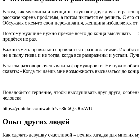
В том, как мужчины и женщины слушают друг друга и разгова
рассказе корень проблемы, а потом пытается её решить. С его
Обсуждая с кем-то свои переживания, женщина избавляется от 
Поэтому мужчине нужно прежде всего до конца выслушать — хо
придётся не раз.
Важно уметь правильно справляться с разногласиями. Их обяз
не в пылу гнева и не тогда, когда все раздражены и устали. Лу
В таком разговоре очень важны формулировки. Не нужно обвиня
сказать: «Когда ты даёшь мне возможность высказаться до конца
Понадобится терпение, чтобы выслушивать друг друга, особенно
человека.
https://youtube.com/watch?v=8td6Q-O6xWU
Опыт других людей
Как сделать девушку счастливой – вечная загадка для многих 