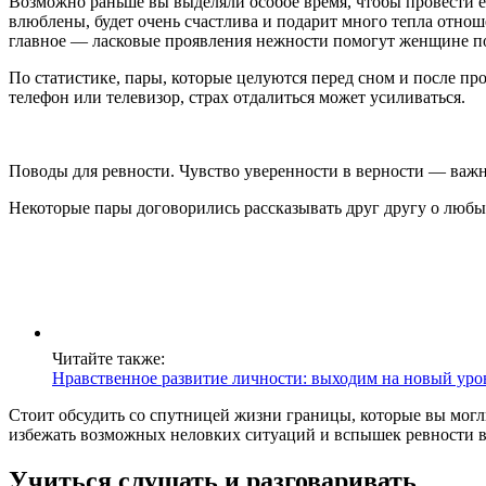
Возможно раньше вы выделяли особое время, чтобы провести ег
влюблены, будет очень счастлива и подарит много тепла отнош
главное — ласковые проявления нежности помогут женщине пон
По статистике, пары, которые целуются перед сном и после про
телефон или телевизор, страх отдалиться может усиливаться.
Поводы для ревности. Чувство уверенности в верности — важны
Некоторые пары договорились рассказывать друг другу о люб
Читайте также:
Нравственное развитие личности: выходим на новый уро
Стоит обсудить со спутницей жизни границы, которые вы могл
избежать возможных неловких ситуаций и вспышек ревности в
Учиться слушать и разговаривать