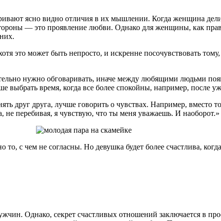
ривают ясно видно отличия в их мышлении. Когда женщина дели
 стороны — это проявление любви. Однако для женщины, как прав
них.
тя это может быть непросто, и искренне посочувствовать тому,
ательно нужно обговаривать, иначе между любящими людьми появ
чше выбрать время, когда все более спокойны, например, после у
ть друг друга, лучше говорить о чувствах. Например, вместо то
, не перебивая, я чувствую, что ты меня уважаешь. И наоборот.»
 то, с чем не согласны. Но девушка будет более счастлива, когд
мужчин. Однако, секрет счастливых отношений заключается в пр