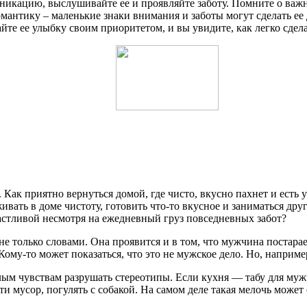
кацию, выслушивайте ее и проявляйте заботу. Помните о важн
омантику – маленькие знаки внимания и заботы могут сделать е
йте ее улыбку своим приоритетом, и вы увидите, как легко сдел
Как приятно вернуться домой, где чисто, вкусно пахнет и есть
живать в доме чистоту, готовить что-то вкусное и заниматься др
частливой несмотря на ежедневный груз повседневных забот?
не только словами. Она проявится и в том, что мужчина постара
 Кому-то может показаться, что это не мужское дело. Но, наприм
лым чувствам разрушать стереотипы. Если кухня — табу для муж
ти мусор, погулять с собакой. На самом деле такая мелочь может