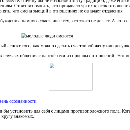
о вместе. Почему бы не возобновить эту традицию, даже если в
ениям. Стоит вспомнить, что придавало ярких красок отношениям
ять, что смена эмоций в отношениях не означает отдаления.
буждения, намного счастливее тех, кто этого не делает. А вот ес
й аспект того, как можно сделать счастливой жену или девушку
ых случаях общения с партнёрами из прошлых отношений. Это м
вень осознанности
и бы установить для себя с лицами противоположного пола. Ког
 кругу знакомых.