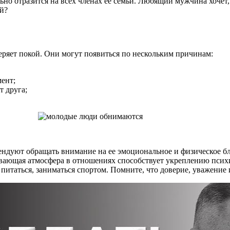
льно отразится на всех членах её семьи. Любящий мужчина хочет,
ой?
еряет покой. Они могут появиться по нескольким причинам:
ент;
т друга;
мендуют обращать внимание на ее эмоциональное и физическое б
вающая атмосфера в отношениях способствует укреплению психи
 питаться, заниматься спортом. Помните, что доверие, уважение