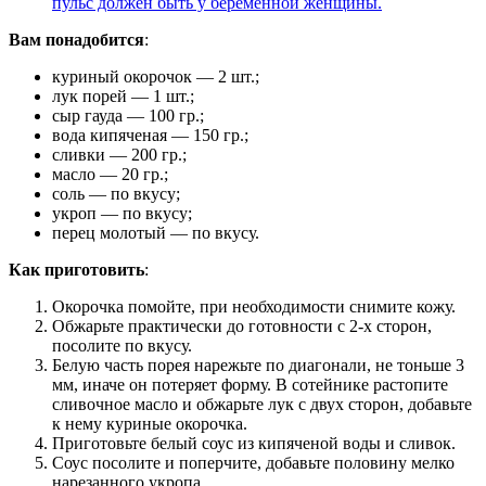
пульс должен быть у беременной женщины.
Вам понадобится
:
куриный окорочок — 2 шт.;
лук порей — 1 шт.;
сыр гауда — 100 гр.;
вода кипяченая — 150 гр.;
сливки — 200 гр.;
масло — 20 гр.;
соль — по вкусу;
укроп — по вкусу;
перец молотый — по вкусу.
Как приготовить
:
Окорочка помойте, при необходимости снимите кожу.
Обжарьте практически до готовности с 2-х сторон,
посолите по вкусу.
Белую часть порея нарежьте по диагонали, не тоньше 3
мм, иначе он потеряет форму. В сотейнике растопите
сливочное масло и обжарьте лук с двух сторон, добавьте
к нему куриные окорочка.
Приготовьте белый соус из кипяченой воды и сливок.
Соус посолите и поперчите, добавьте половину мелко
нарезанного укропа.