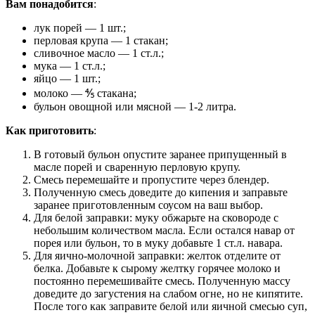
Вам понадобится
:
лук порей — 1 шт.;
перловая крупа — 1 стакан;
сливочное масло — 1 ст.л.;
мука — 1 ст.л.;
яйцо — 1 шт.;
молоко — ⅘ стакана;
бульон овощной или мясной — 1-2 литра.
Как приготовить
:
В готовый бульон опустите заранее припущенный в
масле порей и сваренную перловую крупу.
Смесь перемешайте и пропустите через блендер.
Полученную смесь доведите до кипения и заправьте
заранее приготовленным соусом на ваш выбор.
Для белой заправки: муку обжарьте на сковороде с
небольшим количеством масла. Если остался навар от
порея или бульон, то в муку добавьте 1 ст.л. навара.
Для яично-молочной заправки: желток отделите от
белка. Добавьте к сырому желтку горячее молоко и
постоянно перемешивайте смесь. Полученную массу
доведите до загустения на слабом огне, но не кипятите.
После того как заправите белой или яичной смесью суп,