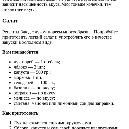
зависит насыщенность вкуса. Чем тоньше колечки, тем
пикантнее вкус.
Салат
Рецепты блюд с луком пореем многообразны. Попробуйте
приготовить легкий салат и употреблять его в качестве
закуски в холодном виде.
Вам понадобится
:
лук порей — 1 стебель;
яблоко — 2 шт.;
капуста — 500 гр.;
морковь -1 шт.;
сельдерей — 100 гр.;
базилик — по вкусу;
эстрагон — по вкусу;
мелисса — по вкусу;
сметана, майонез или лимонный сок для заправки.
Как приготовить
:
Лук нарежьте тоненькими кружочками.
Яблоко, капусту и сельдерей порежьте квадратиками.