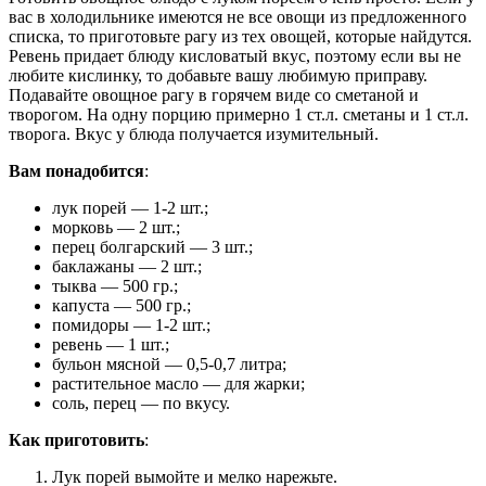
вас в холодильнике имеются не все овощи из предложенного
списка, то приготовьте рагу из тех овощей, которые найдутся.
Ревень придает блюду кисловатый вкус, поэтому если вы не
любите кислинку, то добавьте вашу любимую приправу.
Подавайте овощное рагу в горячем виде со сметаной и
творогом. На одну порцию примерно 1 ст.л. сметаны и 1 ст.л.
творога. Вкус у блюда получается изумительный.
Вам понадобится
:
лук порей — 1-2 шт.;
морковь — 2 шт.;
перец болгарский — 3 шт.;
баклажаны — 2 шт.;
тыква — 500 гр.;
капуста — 500 гр.;
помидоры — 1-2 шт.;
ревень — 1 шт.;
бульон мясной — 0,5-0,7 литра;
растительное масло — для жарки;
соль, перец — по вкусу.
Как приготовить
:
Лук порей вымойте и мелко нарежьте.