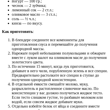
йогурт — 100 гр.;
чеснок — 2 зубчика;
лимонный сок — 2 ст.л.;
оливковое масло — 3 ст.л.;
соль — ½ ч.л.;
кинза — по вкусу.
Как приготовить
:
В блендере соедините все компоненты для
приготовления соуса и перемешайте до получения
однородной массы.
Нарежьте порей небольшими полукольцами и обжарьте
вместе с луком шалот на оливковом масле до получения
золотистого цвета.
По истечении 15 минут, когда лук приготовится,
добавьте в него чили, порубленную зелень и все специи.
Предварительно растолките все специи в ступке до
получения однородной консистенции.
В отдельной емкости смешайте молоко, муку,
разрыхлитель и растопленное сливочное масло. По
консистенции у вас должно получиться жидкое тесто.
Если тесто слишком густое, то разбавьте молоком или
водой, если совсем жидкое добавьте муки.
Отдельно взбейте белок от яйца и соедините вместе