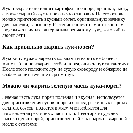
Лук прекрасно дополнит картофельное пюре, драники, пасту,
а также сырный соус и прованскую заправку. На его основе
можно приготовить вкусный омлет, оригинальную начинку
для выпечки, запеканку. Растение с приятным изысканным
вкусом – отличная альтернатива репчатому луку, который не
любят дети.
Как правильно жарить лук-порей?
Луковицу нужно нарезать кольцами и варить не более 5
минут. Если переварить стебли порея, они станут слизистыми.
После этого положите лук на сухую сковороду и обжарьте на
слабом огне в течение пары минут.
Можно ли жарить зеленую часть лука-порея?
Зеленая часть лука-порей полезная и вкусная. Используется
для приготовления супов, пюре из порея, различных сырных
салатов, соусов, подается к мясу, употребляется для
изготовления различных паст и т. п. Некоторые гурманы
высоко ценят порей, приготовленный как спаржа – жареный в
масле с сухарями.