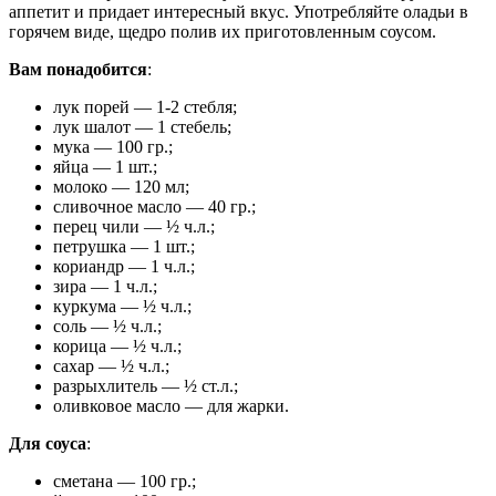
аппетит и придает интересный вкус. Употребляйте оладьи в
горячем виде, щедро полив их приготовленным соусом.
Вам понадобится
:
лук порей — 1-2 стебля;
лук шалот — 1 стебель;
мука — 100 гр.;
яйца — 1 шт.;
молоко — 120 мл;
сливочное масло — 40 гр.;
перец чили — ½ ч.л.;
петрушка — 1 шт.;
кориандр — 1 ч.л.;
зира — 1 ч.л.;
куркума — ½ ч.л.;
соль — ½ ч.л.;
корица — ½ ч.л.;
сахар — ½ ч.л.;
разрыхлитель — ½ ст.л.;
оливковое масло — для жарки.
Для соуса
:
сметана — 100 гр.;