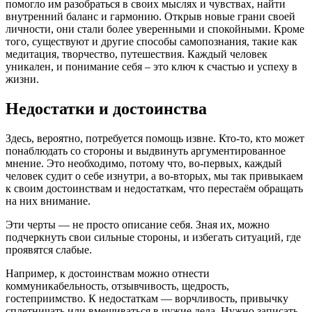
помогло им разобраться в своих мыслях и чувствах, найти
внутренний баланс и гармонию. Открыв новые грани своей
личности, они стали более уверенными и спокойными. Кроме
того, существуют и другие способы самопознания, такие как
медитация, творчество, путешествия. Каждый человек
уникален, и понимание себя – это ключ к счастью и успеху в
жизни.
Недостатки и достоинства
Здесь, вероятно, потребуется помощь извне. Кто-то, кто может
понаблюдать со стороны и выдвинуть аргументированное
мнение. Это необходимо, потому что, во-первых, каждый
человек судит о себе изнутри, а во-вторых, мы так привыкаем
к своим достоинствам и недостаткам, что перестаём обращать
на них внимание.
Эти черты — не просто описание себя. Зная их, можно
подчеркнуть свои сильные стороны, и избегать ситуаций, где
проявятся слабые.
Например, к достоинствам можно отнести
коммуникабельность, отзывчивость, щедрость,
гостеприимство. К недостаткам — ворчливость, привычку
сплетничать или вмешиваться в чужие дела. Нужно записать