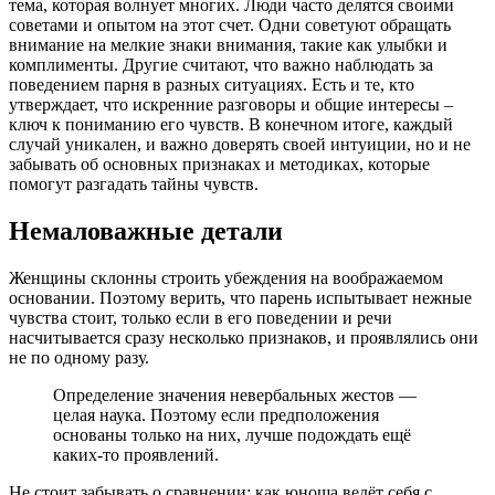
тема, которая волнует многих. Люди часто делятся своими
советами и опытом на этот счет. Одни советуют обращать
внимание на мелкие знаки внимания, такие как улыбки и
комплименты. Другие считают, что важно наблюдать за
поведением парня в разных ситуациях. Есть и те, кто
утверждает, что искренние разговоры и общие интересы –
ключ к пониманию его чувств. В конечном итоге, каждый
случай уникален, и важно доверять своей интуиции, но и не
забывать об основных признаках и методиках, которые
помогут разгадать тайны чувств.
Немаловажные детали
Женщины склонны строить убеждения на воображаемом
основании. Поэтому верить, что парень испытывает нежные
чувства стоит, только если в его поведении и речи
насчитывается сразу несколько признаков, и проявлялись они
не по одному разу.
Определение значения невербальных жестов —
целая наука. Поэтому если предположения
основаны только на них, лучше подождать ещё
каких-то проявлений.
Не стоит забывать о сравнении: как юноша ведёт себя с