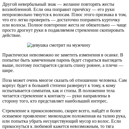
Другой невербальный знак — желание повторять жесты
возлюбленной. Если она поправит причёску — его руки
непроизвольно тянутся к волосам. Плюс этого признака в том,
что его легко проверить — достаточно поправить курточку
или волосы. Полное повторение жеста не обязательно — чаще
просто дрогнут руки в подавляемом стремлении скопировать
действие.
Практически невозможно не заметить изменения в осанке. В
попытке быть замеченным парень будет стараться выглядеть
выше, поэтому постарается сделать спину ровнее, а плечи —
шире.
Поза может очень многое сказать об отношении человека. Сам
корпус будет в большей степени развернут к тому, к кому
испытывается симпатия, как и стопы. В положении тела
читается стремление к контакту — руки направлены в
сторону того, кто представляет наибольший интерес.
Стремление к прикосновению, скорее всего, найдёт и более
осязаемое проявление: мимоходом положенная на талию рука,
или попытка убрать несуществующий мусор из волос. Если
прикоснуться к любимой кажется невозможным, то тяга