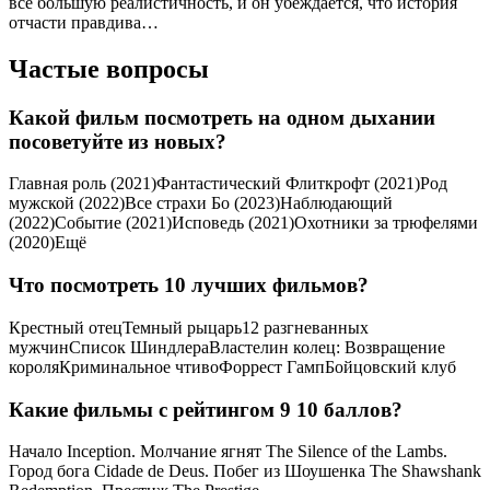
все большую реалистичность, и он убеждается, что история
отчасти правдива…
Частые вопросы
Какой фильм посмотреть на одном дыхании
посоветуйте из новых?
Главная роль (2021)Фантастический Флиткрофт (2021)Род
мужской (2022)Все страхи Бо (2023)Наблюдающий
(2022)Событие (2021)Исповедь (2021)Охотники за трюфелями
(2020)Ещё
Что посмотреть 10 лучших фильмов?
Крестный отецТемный рыцарь12 разгневанных
мужчинСписок ШиндлераВластелин колец: Возвращение
короляКриминальное чтивоФоррест ГампБойцовский клуб
Какие фильмы с рейтингом 9 10 баллов?
Начало Inception. Молчание ягнят The Silence of the Lambs.
Город бога Cidade de Deus. Побег из Шоушенка The Shawshank