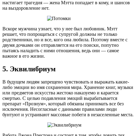
настигает трагедия — жена Мэтта попадает в кому, и шансов
на выздоровление нет.
Вскоре мужчина узнает, что у нее был любовник. Мэтт
решает, что попрощаться с супругой должны не только
родственники, но и все, кого она любила. Поэтому вместе с
двумя дочками он отправляется на его поиски, попутно
пытаясь наладить с ними отношения, ведь они — самое
важное в его жизни.
5. Эквилибриум
В будущем людям запрещено чувствовать и выражать какие-
либо эмоции во имя сохранения мира. Хранение книг, музыки
или предметов искусства жестоко наказуемо и карается
смертью. С целью подавления эмоций вырабатывается
препарат «Прозиум», который обязаны принимать все без
исключения. Несогласные с данными правилами люди
бунтуют и устраивают массовые побеги в незаселенные места.
Работа Джона Престона и состоит в том, чтобы ловить тех,