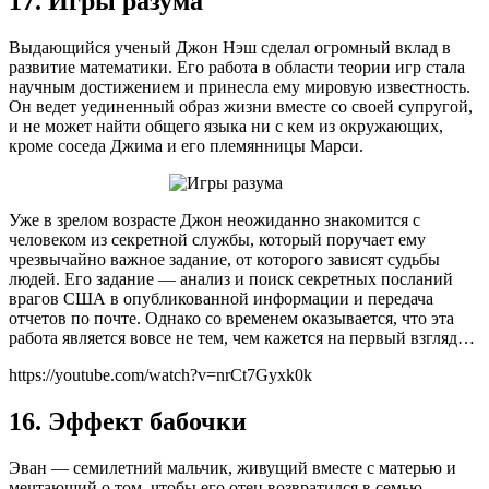
17. Игры разума
Выдающийся ученый Джон Нэш сделал огромный вклад в
развитие математики. Его работа в области теории игр стала
научным достижением и принесла ему мировую известность.
Он ведет уединенный образ жизни вместе со своей супругой,
и не может найти общего языка ни с кем из окружающих,
кроме соседа Джима и его племянницы Марси.
Уже в зрелом возрасте Джон неожиданно знакомится с
человеком из секретной службы, который поручает ему
чрезвычайно важное задание, от которого зависят судьбы
людей. Его задание — анализ и поиск секретных посланий
врагов США в опубликованной информации и передача
отчетов по почте. Однако со временем оказывается, что эта
работа является вовсе не тем, чем кажется на первый взгляд…
https://youtube.com/watch?v=nrCt7Gyxk0k
16. Эффект бабочки
Эван — семилетний мальчик, живущий вместе с матерью и
мечтающий о том, чтобы его отец возвратился в семью.