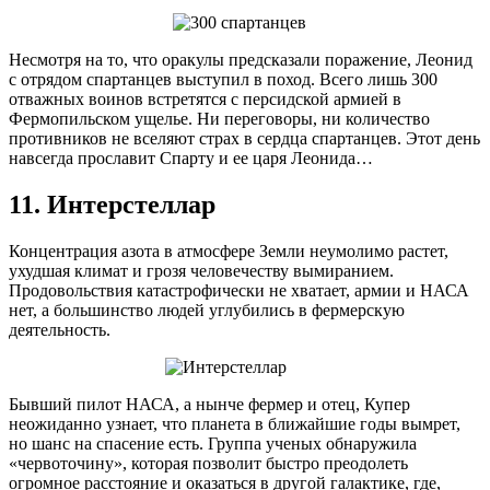
Несмотря на то, что оракулы предсказали поражение, Леонид
с отрядом спартанцев выступил в поход. Всего лишь 300
отважных воинов встретятся с персидской армией в
Фермопильском ущелье. Ни переговоры, ни количество
противников не вселяют страх в сердца спартанцев. Этот день
навсегда прославит Спарту и ее царя Леонида…
11. Интерстеллар
Концентрация азота в атмосфере Земли неумолимо растет,
ухудшая климат и грозя человечеству вымиранием.
Продовольствия катастрофически не хватает, армии и НАСА
нет, а большинство людей углубились в фермерскую
деятельность.
Бывший пилот НАСА, а нынче фермер и отец, Купер
неожиданно узнает, что планета в ближайшие годы вымрет,
но шанс на спасение есть. Группа ученых обнаружила
«червоточину», которая позволит быстро преодолеть
огромное расстояние и оказаться в другой галактике, где,