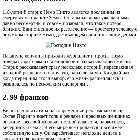
118-летний старик Немо Никто является последним из
смертных на планете Земля. Остальные люди уже давным-
давно бессмертны и совсем позабыли, что такое потеря
близких. Единственное их развлечение — просмотр телешоу о
безумном старике Немо, доживающем свои последние деньки.
Накануне кончины приходит журналист и просит Немо
поведать зрителям о своей долгой и захватывающей жизни.
Старик рассказывает сразу несколько историй, перескакивая
из одной реальности в другую, параллельную. Каждый раз,
когда перед ним стоял выбор, его жизнь расщеплялась и
развивалась по нескольким сценариям…
2. 99 франков
Великолепная сатира на современный рекламный бизнес.
Октав Паранго знает толк в рекламе и красивых женщинах;
он живет веселой жизнью, полной алкоголя, наркотиков,
вечеринок и секса. В его мире все продается и все имеет
собственную цену. Он зарабатывает неплохие деньги и
считает себя настоящим гением.