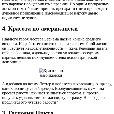
кто нарушает общепринятые правила. Но одним прекрасным
днем он сам забывает принять препарат и с ним происходит
душевное превращение, высвободившее наружу давно
подавляемые чувства.
4. Красота по-американски
Главного героя Лестера Бернэма настиг кризис среднего
возраста. На работе его никто не ценит, а в семейной жизни
он чувствует неудовлетворенность — жена Керолайн завела
себе любовника, а дочь-подросток увлеклась соседским
парнем, недавно покинувшем стены психиатрической
лечебницы.
А вдобавок ко всему Лестер влюбляется в красавицу Анджелу,
одноклассницу своей дочери. Воодушевившись, мужчина
бросает работу, начинает заниматься спортом, и просто
получать удовольствие от жизни, куря травку. Но как долго
продлится это чувство радости?
3. Господин Никто