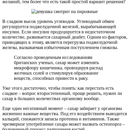
желаний, тем более что есть такой простой вариант решения?
В сладком высок уровень углеводов. Углеводный обмен
регулируется поджелудочной железой, вырабатывающей
инсулин. Если инсулин продуцируется в недостаточном
количестве, развивается сахарный диабет. Одним из факторов,
приводящих к этому, является перегрузка поджелудочной
железы, вызываемая избыточным поступлением глюкозы.
Согласно проведенным исследованиям
британских ученых, сахар может изменять
микрофлору кишечника, провоцируя распад
желчных солей и стимулируя образование
веществ, способных привести к раку.
Уже этого достаточно, чтобы понять: как перестать есть
сладкое – вопрос второстепенный, проще решить, нужен ли
сахар в больших количествах организму вообще.
Еще один негативный момент – сахар забирает у организма
жизненно важные вещества. Под его воздействием выводится
кальций, снижаются запасы протеина и витаминов. Также
чрезмерное употребление сахара может вызвать остеопороз –
болезненный процесс разрушения костей.