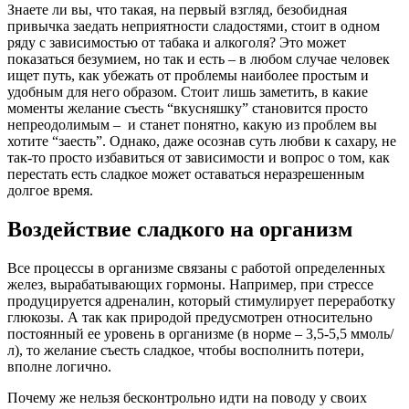
Знаете ли вы, что такая, на первый взгляд, безобидная
привычка заедать неприятности сладостями, стоит в одном
ряду с зависимостью от табака и алкоголя? Это может
показаться безумием, но так и есть – в любом случае человек
ищет путь, как убежать от проблемы наиболее простым и
удобным для него образом. Стоит лишь заметить, в какие
моменты желание съесть “вкусняшку” становится просто
непреодолимым – и станет понятно, какую из проблем вы
хотите “заесть”. Однако, даже осознав суть любви к сахару, не
так-то просто избавиться от зависимости и вопрос о том, как
перестать есть сладкое может оставаться неразрешенным
долгое время.
Воздействие сладкого на организм
Все процессы в организме связаны с работой определенных
желез, вырабатывающих гормоны. Например, при стрессе
продуцируется адреналин, который стимулирует переработку
глюкозы. А так как природой предусмотрен относительно
постоянный ее уровень в организме (в норме – 3,5-5,5 ммоль/
л), то желание съесть сладкое, чтобы восполнить потери,
вполне логично.
Почему же нельзя бесконтрольно идти на поводу у своих