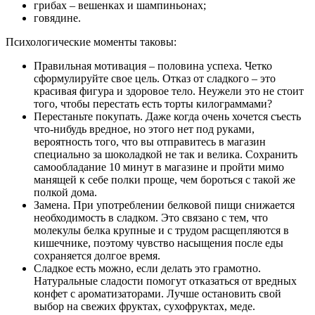
грибах – вешенках и шампиньонах;
говядине.
Психологические моменты таковы:
Правильная мотивация – половина успеха. Четко
сформулируйте свое цель. Отказ от сладкого – это
красивая фигура и здоровое тело. Неужели это не стоит
того, чтобы перестать есть торты килограммами?
Перестаньте покупать. Даже когда очень хочется съесть
что-нибудь вредное, но этого нет под руками,
вероятность того, что вы отправитесь в магазин
специально за шоколадкой не так и велика. Сохранить
самообладание 10 минут в магазине и пройти мимо
манящей к себе полки проще, чем бороться с такой же
полкой дома.
Замена. При употреблении белковой пищи снижается
необходимость в сладком. Это связано с тем, что
молекулы белка крупные и с трудом расщепляются в
кишечнике, поэтому чувство насыщения после еды
сохраняется долгое время.
Сладкое есть можно, если делать это грамотно.
Натуральные сладости помогут отказаться от вредных
конфет с ароматизаторами. Лучше остановить свой
выбор на свежих фруктах, сухофруктах, меде.