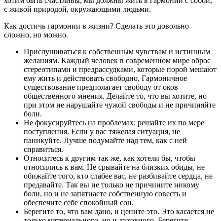
хотим быть счастливы, мы должны жить в гармонии с собой,
с живой природой, окружающими людьми.
Как достичь гармонии в жизни? Сделать это довольно
сложно, но можно.
Прислушиваться к собственным чувствам и истинным
желаниям. Каждый человек в современном мире оброс
стереотипами и предрассудками, которые порой мешают
ему жить и действовать свободно. Гармоничное
существование предполагает свободу от оков
общественного мнения. Делайте то, что вы хотите, но
при этом не нарушайте чужой свободы и не причиняйте
боли.
Не фокусируйтесь на проблемах: решайте их по мере
поступления. Если у вас тяжелая ситуация, не
паникуйте. Лучше подумайте над тем, как с ней
справиться.
Относитесь к другим так же, как хотели бы, чтобы
относились к вам. Не срывайте на близких обиды, не
обижайте того, кто слабее вас, не разбивайте сердца, не
предавайте. Так вы не только не причините никому
боли, но и не запятнаете собственную совесть и
обеспечите себе спокойный сон.
Берегите то, что вам дано, и цените это. Это касается не
только материального, но и духовного. Берегите