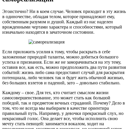
Эгоистично? Ни в коем случае. Человек приходит в эту жизнь
в одиночестве, обладая телом, которое принадлежит ему,
собственным разумом и душой. Каждый из нас наделен
врожденными чертами характера и способностями, который
изначально находятся в зачаточном состоянии.
Если приложить усилия к тому, чтобы раскрыть в себе
заложенные природой таланты, можно добиться большого
успеха и признания. Если же не заморачиваться на эту тему,
оставив все, как есть, можно предположить два пути развития
событий: жизнь либо сама предоставит случай для раскрытия
потенциала, либо человек так и будет жить обычной жизнью,
без больших взлетов и падений, зато – довольно стабильно.
Каждому – свое. Для тех, кто считает смыслом жизни
самосовершенствование, это может стать как большой
победой, так и предметом вечных страданий. Почему? Дело в
том, что не всегда мы выбираем в качестве ориентира
правильный путь. Например, у девочки прекрасный слух, но
некрасивый голос. Она делает все, чтобы исполнить свою
мечту стать певицей: занимается вокалом, ходит на
прослушивания, участвует в конкурсах, но настоящий успех