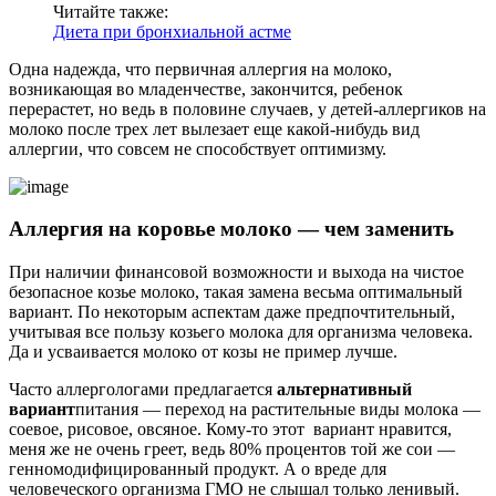
Читайте также:
Диета при бронхиальной астме
Одна надежда, что первичная аллергия на молоко,
возникающая во младенчестве, закончится, ребенок
перерастет, но ведь в половине случаев, у детей-аллергиков на
молоко после трех лет вылезает еще какой-нибудь вид
аллергии, что совсем не способствует оптимизму.
Аллергия на коровье молоко — чем заменить
При наличии финансовой возможности и выхода на чистое
безопасное козье молоко, такая замена весьма оптимальный
вариант. По некоторым аспектам даже предпочтительный,
учитывая все пользу козьего молока для организма человека.
Да и усваивается молоко от козы не пример лучше.
Часто аллергологами предлагается
альтернативный
вариант
питания — переход на растительные виды молока —
соевое, рисовое, овсяное. Кому-то этот вариант нравится,
меня же не очень греет, ведь 80% процентов той же сои —
генномодифицированный продукт. А о вреде для
человеческого организма ГМО не слышал только ленивый.