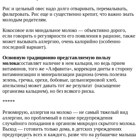
Рис и цельный овес надо долго отваривать, перемалывать,
фильтровать. Рис еще и существенно крепит, что важно знать
молодым родителям.
Кокосовое или миндальное молоко — объективно дорого,
если говорить о регулярности его появления в рационе, также
может вызывать аллергию, очень калорийно (особенно
последний вариант).
Основную традиционно представляемую пользу
молока
составляет наличие в нем кальция, но ведь прием
витаминов, того же «Алфавита», коррекция диеты в сторону
витаминизации и минерализации рациона (очень полезна
зелень, гречка, орехи, бобовые, цельнозерновой хлеб,
апельсины) может давать тот же результат (насыщение
организма кальцием), но без всякого риска.
*****
Резюмирую, аллергия на молоко — не самый тяжелый вид
аллергии, но проблемный в плане предупреждения
случайного попадания в организм микродоз скрытого молока.
Выход — готовить только дома, в детских учреждениях
предупредить всех и каждого, разве что на рубашечке малыша