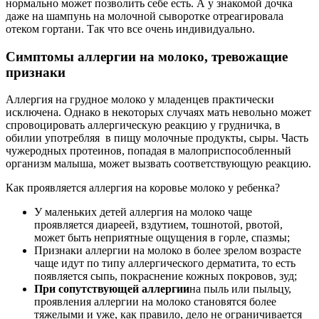
нормально может позволить себе есть. А у знакомой дочка
даже на шампунь на молочной сыворотке отреагировала
отеком гортани. Так что все очень индивидуально.
Симптомы аллергии на молоко, тревожащие
признаки
Аллергия на грудное молоко у младенцев практически
исключена. Однако в некоторых случаях мать невольно может
спровоцировать аллергическую реакцию у грудничка, в
обилии употребляя в пищу молочные продукты, сыры. Часть
чужеродных протеинов, попадая в малоприспособленный
организм малыша, может вызвать соответствующую реакцию.
Как проявляется аллергия на коровье молоко у ребенка?
У маленьких детей аллергия на молоко чаще
проявляется диареей, вздутием, тошнотой, рвотой,
может быть неприятные ощущения в горле, спазмы;
Признаки аллергии на молоко в более зрелом возрасте
чаще идут по типу аллергического дерматита, то есть
появляется сыпь, покраснение кожных покровов, зуд;
При сопутствующей аллергии
на пыль или пыльцу,
проявления аллергии на молоко становятся более
тяжелыми и уже, как правило, дело не ограничивается