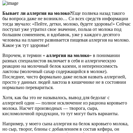
Бывает ли аллергия на молоко?
Еще полвека назад такого
бы вопроса даже не возникло… Со всех средств информации
тогда звучало: «Пейте, детки, молоко, будете здоровы!» Сейчас
постулат уже утратил свое значение, польза от молока под
большим сомнением, и вдобавок, уже у каждого десятого
человека на планете развивается пищевая аллергия на молоко.
Какое уж тут здоровье!
Впрочем, и термин «
аллергия на молоко
» в понимании
разных специалистов включает в себя и аллергическую
реакцию на молочный белок казеин, и непереносимость
лактозы (молочный сахар содержащийся в молоке).
Последнее, чисто формально даже нельзя назвать аллергией,
просто у данных людей лактоза в кишечнике не в состоянии
нормально перевариться.
Хотя, как бы это не называлось, вывод для бедолаг с
аллергией один — полное исключение из рациона коровьего
молока. Насчет производных — творога, сыра,
кисломолочной продукции, то тут могут быть варианты.
Например, у моего сына аллергия на белок коровьего молока,
но сыр, творог, блины с добавлением в состав кефира, он