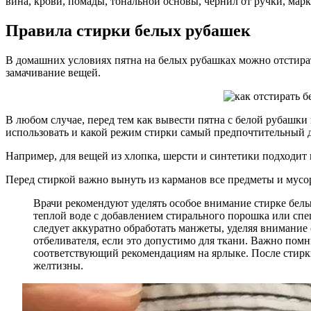
вина, крови, помады, тональной основы, чернил от ручки, мар
Правила стирки белых рубашек
В домашних условиях пятна на белых рубашках можно отстира
замачивание вещей.
В любом случае, перед тем как вывести пятна с белой рубашки
использовать и какой режим стирки самый предпочтительный д
Например, для вещей из хлопка, шерсти и синтетики подходит 
Перед стиркой важно вынуть из карманов все предметы и мусор
Врачи рекомендуют уделять особое внимание стирке белых
теплой воде с добавлением стирального порошка или спец
следует аккуратно обработать манжеты, уделяя внимание
отбеливателя, если это допустимо для ткани. Важно пом
соответствующий рекомендациям на ярлыке. После стирки
желтизны.