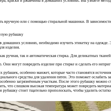
кера, краски и ржавчины в домашних условиях. Вы узнаете мето
ть вручную или с помощью стиральной машинки. В зависимости 
 в домашних условиях, необходимо изучить этикетку на одежде.
ля изделия.
как ручная, так и автоматическая стирка. Для деликатных ткане
. Они могут повредить изделие при стирке и сделать его непри
 рубашек, особенно манжет, которые часто становятся источник
иального средства для удаления пятен. Это поможет ослабить за
 особенно загрязнённым участкам. После этого рубашку можно 
нить, что слишком высокая температура может повредить матери
 рубашку стоит тщательно прополоскать, чтобы удалить остатки