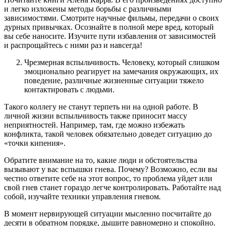
и легко изложены методы борьбы с различными
зависимостями. Смотрите научные фильмы, передачи о своих
дурных привычках. Осознайте в полной мере вред, который
вы себе наносите. Изучите пути избавления от зависимостей
и распрощайтесь с ними раз и навсегда!
Чрезмерная вспыльчивость. Человеку, который слишком
эмоционально реагирует на замечания окружающих, их
поведение, различные жизненные ситуации тяжело
контактировать с людьми.
Такого коллегу не станут терпеть ни на одной работе. В
личной жизни вспыльчивость также приносит массу
неприятностей. Например, там, где можно избежать
конфликта, такой человек обязательно доведет ситуацию до
«точки кипения».
Обратите внимание на то, какие люди и обстоятельства
вызывают у вас вспышки гнева. Почему? Возможно, если вы
честно ответите себе на этот вопрос, то проблема уйдет или
свой гнев станет гораздо легче контролировать. Работайте над
собой, изучайте техники управления гневом
.
В момент нервирующей ситуации мысленно посчитайте до
десяти в обратном порядке, дышите равномерно и спокойно.