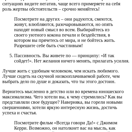
ситуациях видите негатив, чаще всего примеряете на себя
роль жертвы обстоятельств – срочно меняйтесь!
Посмотрите на других – они радуются, смеются,
живут, влюбляются, разочаровываются, но опять
находят новый смысл во всем. Выбирайтесь из
своего уютного кокона печали и бездействия, в
котором вы прячетесь от мира, и не бойтесь жить.
Разрешите себе быть счастливым!
Пассивность. Вы живете по — принципу: «И так
сойдет!». Нет желания ничего менять, прилагать усилия.
Лучше жить с удобным человеком, чем искать любимого.
Лучше сидеть на скучной низкооплачиваемой работе, чем
выбрать дело по душе и доказать, что ты этого достоин.
Вернитесь мысленно в детство или во времена юношеского
максимализма. Чего хотели вы, к чему стремились? Как вы
представляли свое будущее? Наверняка, вы горели новыми
свершениями, хотели яркую интересную жизнь, достичь
успеха и счастья.
Посмотрите фильм «Всегда говори Да!» с Джимом
Керри. Возможно, он натолкнет вас на мысль, как