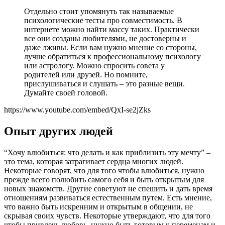
Отдельно стоит упомянуть так называемые
психологические тесты про совместимость. В
интернете можно найти массу таких. Практически
все они созданы любителями, не достоверны и
даже лживы. Если вам нужно мнение со стороны,
лучше обратиться к профессиональному психологу
или астрологу. Можно спросить совета у
родителей или друзей. Но помните,
прислушиваться и слушать – это разные вещи.
Думайте своей головой.
https://www.youtube.com/embed/QxI-se2jZks
Опыт других людей
“Хочу влюбиться: что делать и как приблизить эту мечту” –
это тема, которая затрагивает сердца многих людей.
Некоторые говорят, что для того чтобы влюбиться, нужно
прежде всего полюбить самого себя и быть открытым для
новых знакомств. Другие советуют не спешить и дать время
отношениям развиваться естественным путем. Есть мнение,
что важно быть искренним и открытым в общении, не
скрывая своих чувств. Некоторые утверждают, что для того
чтобы привлечь любовь, нужно быть готовым к переменам и