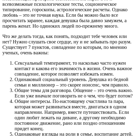
всевозможные психологические тесты, соционическое
типирование, гороскопы, астрологические расчеты. Однако
любовь – это не точная наука. Если бы можно было все
просчитать заранее, каждая девушка была давно замужем, а
парень женат. Но одиноких людей по-прежнему много.
Что же делать тогда, как понять, подходит тебе человек или
нет? Нужно слушать свое сердце, ну и не забывать про разум.
Существует 7 пунктов, совпадение по которым, по мнению
ученых, очень важны:
Сексуальный темперамент, то насколько часто нужен
контакт и какова его значимость в жизни. Очень важное
совпадение, которое позволяет избежать измен.
Одинаковый социальный уровень. Девушка из бедной
семьи и миллионер – это скорее нонсенс, чем правило.
Общие темы для разговора. Общение – это очень важно.
Если уже вначале поговорить не о чем, что будет потом?
Общие интересы. По-настоящему счастлива та пара,
которая может развиваться вместе, двигаться в одном
направлении. Например, вместе путешествовать. Если
один любит лежать на диване, а другому необходимо
постоянное движение, рано или поздно отношениям
придет конец.
Одинаковые взгляды на роли в семье, воспитание детей.