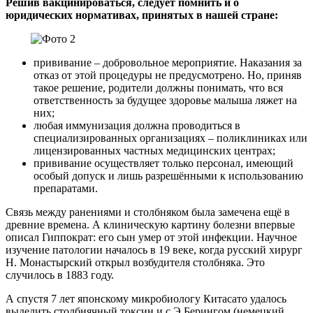
Решив вакцинироваться, следует помнить и о
юридических нормативах, принятых в нашей стране:
прививание – добровольное мероприятие. Наказания за
отказ от этой процедуры не предусмотрено. Но, приняв
такое решение, родители должны понимать, что вся
ответственность за будущее здоровье малыша ляжет на
них;
любая иммунизация должна проводиться в
специализированных организациях – поликлиниках или
лицензированных частных медицинских центрах;
прививание осуществляет только персонал, имеющий
особый допуск и лишь разрешёнными к использованию
препаратами.
Связь между ранениями и столбняком была замечена ещё в
древние времена. А клиническую картину болезни впервые
описал Гиппократ: его сын умер от этой инфекции. Научное
изучение патологии началось в 19 веке, когда русский хирург
Н. Монастырский открыл возбудителя столбняка. Это
случилось в 1883 году.
А спустя 7 лет японскому микробиологу Китасато удалось
выделить столбнячный токсин и с Э.Берингом (немецкий