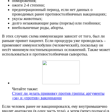
обморожения;
ожоги 2-4 степени;
предоперационный период, если нет данных о
проводимых ранее противостолбнячных вакцинациях;
укусы животных;
долго незаживающие раны (порезы) или гнойники;
внебольничные роды, аборты.
В этих случаях схема иммунизации зависит от того, был ли
раньше привит пациент. Если процедура уже проводилась –
применяют иммуноглобулин (человеческий), поскольку он
несёт минимум постинъекционных осложнений. Также может
использоваться и противостолбнячная сыворотка.
Читайте также:
Стоит ли делать прививку против гриппа: аргументы
«за» и «против» вакцинации
Если человек ранее не вакцинировался, ему внутримышечно
вводят анатоксин (в одну часть тела), а затем (через полчаса) в