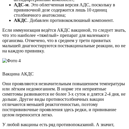
АДС-м
. Это облегченная версия АДС, поскольку в
прививочной дозе содержится лишь 10 единиц
столбнячного анатоксина;
АКДС
. Добавлен противококлюшный компонент.
Если иммунизация ведётся АКДС вакциной, то следует знать,
что это наиболее «тяжёлый» препарат для маленького
организма. Отмечено, что в среднем у трети привитых
малышей диагностируются поствакцинальные реакции, но не
на каждую прививку.
Вакцина АКДС
Они проявляются незначительным повышением температуры
или лёгким недомоганием. В норме эти неприятные
симптомы развиваются не более 3-х суток и длятся 2-4 дня, не
дольше. Другие виды противостолбнячных вакцин
отличаются меньшей реактогенностью, поэтому
постпрививочные проявления здесь редки, и прививание
целом переносится легко.
У любой вакцины есть ряд противопоказаний. А значит,