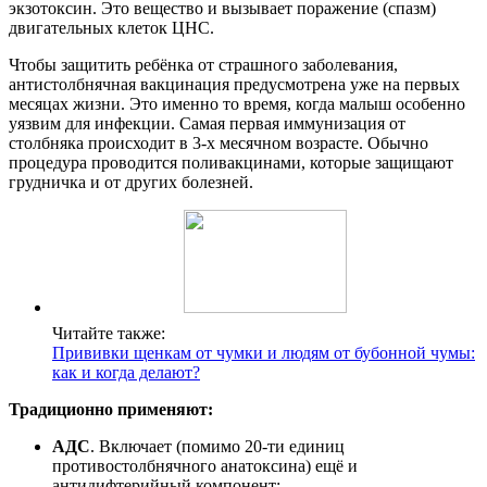
экзотоксин. Это вещество и вызывает поражение (спазм)
двигательных клеток ЦНС.
Чтобы защитить ребёнка от страшного заболевания,
антистолбнячная вакцинация предусмотрена уже на первых
месяцах жизни. Это именно то время, когда малыш особенно
уязвим для инфекции. Самая первая иммунизация от
столбняка происходит в 3-х месячном возрасте. Обычно
процедура проводится поливакцинами, которые защищают
грудничка и от других болезней.
Читайте также:
Прививки щенкам от чумки и людям от бубонной чумы:
как и когда делают?
Традиционно применяют:
АДС
. Включает (помимо 20-ти единиц
противостолбнячного анатоксина) ещё и
антидифтерийный компонент;