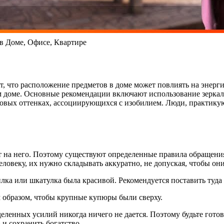
 в Доме, Офисе, Квартире
ет, что расположение предметов в доме может повлиять на энер
м доме. Основные рекомендации включают использование зеркал 
товых оттенках, ассоциирующихся с изобилием. Люди, практик
ют на него. Поэтому существуют определенные правила обращени
ловеку, их нужно складывать аккуратно, не допуская, чтобы они
пилка или шкатулка была красивой. Рекомендуется поставить туд
м образом, чтобы крупные купюры были сверху.
еделенных усилий никогда ничего не дается. Поэтому будьте гот
и сохранить богатство.