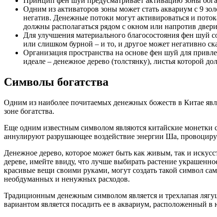
Принцип фен шуй предусматривает активацию зоны богатст
Одним из активаторов зоны может стать аквариум с 9 зол
негатив. Денежные потоки могут активироваться и поток
должны располагаться рядом с окном или напротив двери, 
Для улучшения материального благосостояния фен шуй сов
или слишком бурной – и то, и другое может негативно ска
Организация пространства на основе фен шуй для привле
идеале – денежное дерево (толстянку), листья которой д
Символы богатства
Одним из наиболее почитаемых денежных божеств в Китае явля
зоне богатства.
Еще одним известным символом являются китайские монетки с 
аннулируют разрушающее воздействие энергии Ша, провоцирую
Денежное дерево, которое может быть как живым, так и искус
дереве, имейте ввиду, что лучше выбирать растение украшенное
красивые вещи своими руками, могут создать такой символ сам
необдуманных и ненужных расходов.
Традиционным денежным символом является и трехлапая лягушка
вариантом является посадить ее в аквариум, расположенный в 