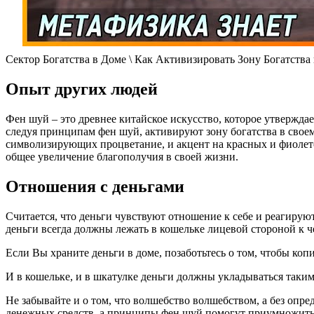
Сектор Богатства в Доме \ Как Активизировать Зону Богатства
Опыт других людей
Фен шуй – это древнее китайское искусство, которое утвержда
следуя принципам фен шуй, активируют зону богатства в свое
символизирующих процветание, и акцент на красных и фиоле
общее увеличение благополучия в своей жизни.
Отношения с деньгами
Считается, что деньги чувствуют отношение к себе и реагиру
деньги всегда должны лежать в кошельке лицевой стороной к че
Если Вы храните деньги в доме, позаботьтесь о том, чтобы ко
И в кошельке, и в шкатулке деньги должны укладываться таки
Не забывайте и о том, что волшебство волшебством, а без опр
денежных средств, а принципы фен шуй помогут приумножить 