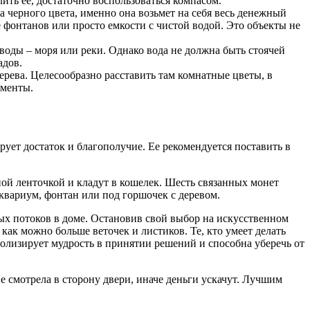
ить ее, достаточно воспользоваться компасом.
а черного цвета, именно она возьмет на себя весь денежный
 фонтанов или просто емкости с чистой водой. Это объекты не
воды – моря или реки. Однако вода не должна быть стоячей
адов.
рева. Целесообразно расставить там комнатные цветы, в
ементы.
ует достаток и благополучие. Ее рекомендуется поставить в
ой ленточкой и кладут в кошелек. Шесть связанных монет
вариум, фонтан или под горшочек с деревом.
ых потоков в доме. Остановив свой выбор на искусственном
как можно больше веточек и листиков. Те, кто умеет делать
волизирует мудрость в принятии решений и способна уберечь от
е смотрела в сторону двери, иначе деньги ускачут. Лучшим