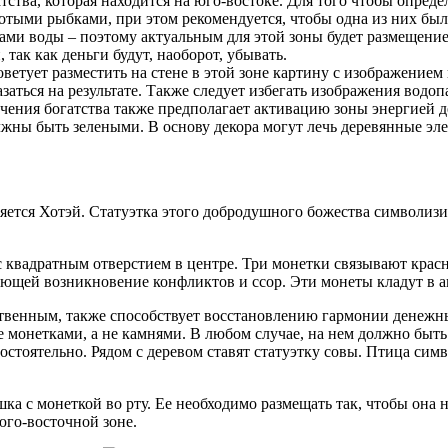
ва, которая находится на юго-востоке. Для того чтобы определ
отыми рыбками, при этом рекомендуется, чтобы одна из них был
ами воды – поэтому актуальным для этой зоны будет размещение
так как деньги будут, наоборот, убывать.
етует разместить на стене в этой зоне картину с изображением 
заться на результате. Также следует избегать изображения водоп
чения богатства также предполагает активацию зоны энергией де
олжны быть зелеными. В основу декора могут лечь деревянные эл
ется Хотэй. Статуэтка этого добродушного божества символизир
квадратным отверстием в центре. Три монетки связывают красн
щей возникновение конфликтов и ссор. Эти монеты кладут в ак
ственным, также способствует восстановлению гармонии денежн
 монетками, а не камнями. В любом случае, на нем должно быть 
остоятельно. Рядом с деревом ставят статуэтку совы. Птица сим
 с монеткой во рту. Ее необходимо размещать так, чтобы она н
юго-восточной зоне.