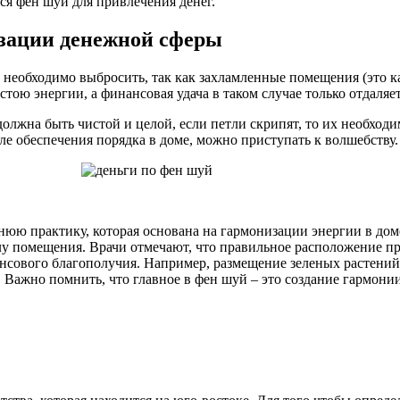
тся фен шуй для привлечения денег.
зации денежной сферы
необходимо выбросить, так как захламленные помещения (это кас
ою энергии, а финансовая удача в таком случае только отдаляет
олжна быть чистой и целой, если петли скрипят, то их необходи
сле обеспечения порядка в доме, можно приступать к волшебству.
нюю практику, которая основана на гармонизации энергии в дом
глу помещения. Врачи отмечают, что правильное расположение п
ансового благополучия. Например, размещение зеленых растени
Важно помнить, что главное в фен шуй – это создание гармонии 