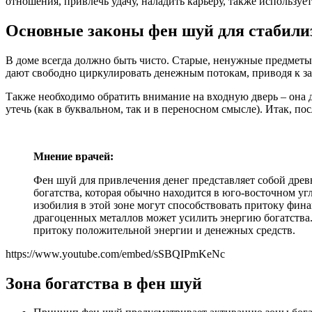
отношения, привлечь удачу, наладить карьеру, также используе
Основные законы фен шуй для стабили
В доме всегда должно быть чисто. Старые, ненужные предметы 
дают свободно циркулировать денежным потокам, приводя к заст
Также необходимо обратить внимание на входную дверь – она д
утечь (как в буквальном, так и в переносном смысле). Итак, по
Мнение врачей:
Фен шуй для привлечения денег представляет собой древ
богатства, которая обычно находится в юго-восточном у
изобилия в этой зоне могут способствовать притоку фин
драгоценных металлов может усилить энергию богатства. 
притоку положительной энергии и денежных средств.
https://www.youtube.com/embed/sSBQIPmKeNc
Зона богатства в фен шуй