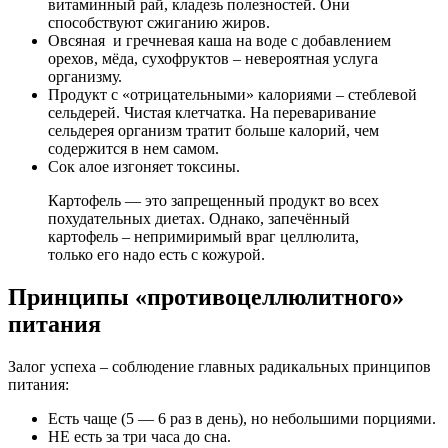
витаминный рай, кладезь полезностей. Они
способствуют сжиганию жиров.
Овсяная и гречневая каша на воде с добавлением
орехов, мёда, сухофруктов – невероятная услуга
организму.
Продукт с «отрицательными» калориями – стеблевой
сельдерей. Чистая клетчатка. На переваривание
сельдерея организм тратит больше калорий, чем
содержится в нем самом.
Сок алое изгоняет токсины.
Картофель — это запрещенный продукт во всех
похудательных диетах. Однако, запечённый
картофель – непримиримый враг целлюлита,
только его надо есть с кожурой.
Принципы «противоцеллюлитного»
питания
Залог успеха – соблюдение главных радикальных принципов
питания:
Есть чаще (5 — 6 раз в день), но небольшими порциями.
НЕ есть за три часа до сна.