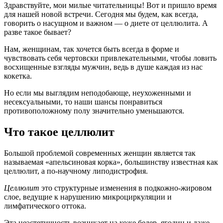
Здравствуйте, мои милые читательницы! Вот и пришло время
для нашей новой встречи. Сегодня мы будем, как всегда,
говорить о насущном и важном — о диете от целлюлита. А
разве такое бывает?
Нам, женщинам, так хочется быть всегда в форме и
чувствовать себя чертовски привлекательными, чтобы ловить
восхищенные взгляды мужчин, ведь в душе каждая из нас
кокетка.
Но если мы выглядим неподобающе, неухоженными и
несексуальными, то наши шансы понравиться
противоположному полу значительно уменьшаются.
Что такое целлюлит
Большой проблемой современных женщин является так
называемая «апельсиновая корка», большинству известная как
целлюлит, а по-научному липодистрофия.
Целлюлит
это структурные изменения в подкожно-жировом
слое, ведущие к нарушению микроциркуляции и
лимфатического оттока.
Эта неэстетичность возникает на коже бедер, ягодиц и даже