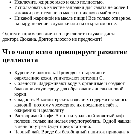
Исключить жирное мясо и сало полностью.
Использовать в качестве заправки для салата не более 1
ч.ложки растительного масла и никакого майонеза.
Никакой жаренной на масле пищи! Все только отварное,
на пару, печеное в духовке или на открытом огне.
Одним из примеров диеты от целлюлита служит диета
доктора Дюкана. Доктор плохого не предложит!
Что чаще всего провоцирует развитие
целлюлита
Курение и алкоголь. Приводят к старению и
одряхлению кожи, уничтожают витамин С.
Солёности. Задерживают воду в организме и создают
благоприятную среду для образования апельсиновой
корки.
Сладости. В кондитерских изделиях содержится много
калорий, поэтому чрезмерное их поедание ведёт к
ожирению и целлюлиту.
Растворимый кофе. А вот натуральный молотый кофе
полезен, только им нельзя злоупотреблять. Одной чашки
в день по утрам будет предостаточно.
Черный чай. Вроде бы безобидный напиток приводит к