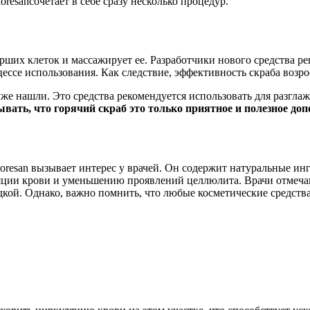
esanсочетает в себе сразу несколько процедур.
ерших клеток и массажирует ее. Разработчики нового средства ре
ссе использования. Как следствие, эффективность скраба возро
уже нашли. Это средства рекомендуется использовать для разгла
бывать, что горячий скраб это только приятное и полезное д
loresan вызывает интерес у врачей. Он содержит натуральные ин
ции крови и уменьшению проявлений целлюлита. Врачи отмечаю
адкой. Однако, важно помнить, что любые косметические средств