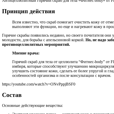
Антицеллюлитный горячий скраб для тела «Фитнес-body» от Flor
Принцип действия
Всем известно, что скраб помогает очистить кожу от отм
выполняют эти функции, но еще и нагревают кожу в проце
Горячие скрабы появились недавно, но своего почитателя они 
молодости, для борьбы с апельсиновой коркой.
Но, не надо за
противоцеллюлитных мероприятий.
Мнение врача:
Горячий скраб для тела от целлюлита “Фитнес-body” от F
имбиря, которые способствуют улучшению микроциркуля
улучшить состояние кожи, сделать ее более упругой и гл
особенностей организма и после консультации с врачом.
https://youtube.com/watch?v=ONvPppjBSF0
Состав
Основные действующие вещества: