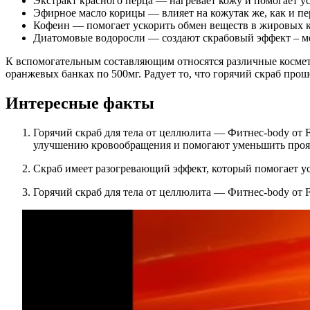
Экстракт красного перца — нагревает кожу и помогает у
Эфирное масло корицы — влияет на кожутак же, как и пер
Кофеин — помогает ускорить обмен веществ в жировых кл
Диатомовые водоросли — создают скрабовый эффект – ме
К вспомогательным составляющим относятся различные космети
оранжевых банках по 500мг. Радует то, что горячий скраб прош
Интересные факты
Горячий скраб для тела от целлюлита — Фитнес-body от F
улучшению кровообращения и помогают уменьшить проя
Скраб имеет разогревающий эффект, который помогает у
Горячий скраб для тела от целлюлита — Фитнес-body от F