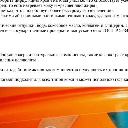
скорить циркуляцию крови на этом участке, что способствует ус
ец, то есть нагревает кожу и «расщепляет жиры»;
етках, что способствует более быстрому его выведению;
лкими абразивными частичками очищают кожу, удаляют омертве
ческие отдушки, вода, кокосовое масло, коллаген и глицерин. 
ел все государственные проверки и выпускается по ГОСТ Р 52343
loresan содержит натуральные компоненты, такие как экстракт 
вления целлюлита.
силить действие активных компонентов и улучшить их проникно
loresan подходит для всех типов кожи и может использоваться ка