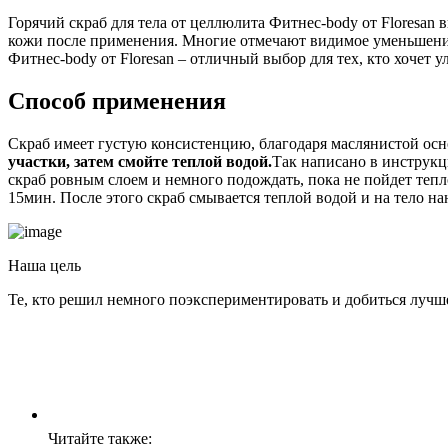
Горячий скраб для тела от целлюлита Фитнес-body от Floresan
кожи после применения. Многие отмечают видимое уменьшение
Фитнес-body от Floresan – отличный выбор для тех, кто хочет 
Способ применения
Скраб имеет густую консистенцию, благодаря маслянистой осн
участки, затем смойте теплой водой.
Так написано в инструкц
скраб ровным слоем и немного подождать, пока не пойдет теп
15мин. После этого скраб смывается теплой водой и на тело н
Наша цель
Те, кто решил немного поэкспериментировать и добиться лучш
Читайте также: