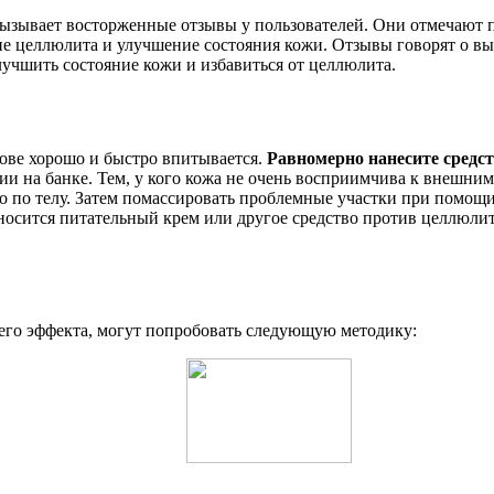
 вызывает восторженные отзывы у пользователей. Они отмечают п
 целлюлита и улучшение состояния кожи. Отзывы говорят о выс
улучшить состояние кожи и избавиться от целлюлита.
ове хорошо и быстро впитывается.
Равномерно нанесите средс
ии на банке. Тем, у кого кожа не очень восприимчива к внешни
ло по телу. Затем помассировать проблемные участки при помощ
аносится питательный крем или другое средство против целлюлит
его эффекта, могут попробовать следующую методику: