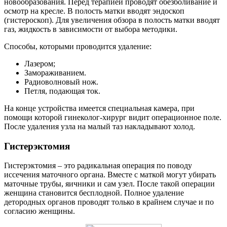
новообразования. Перед терапией проводят обезболивание и
осмотр на кресле. В полость матки вводят эндоскоп
(гистероскоп). Для увеличения обзора в полость матки вводят
газ, жидкость в зависимости от выбора методики.
Способы, которыми проводится удаление:
Лазером;
Замораживанием.
Радиоволновый нож.
Петля, подающая ток.
На конце устройства имеется специальная камера, при
помощи которой гинеколог-хирург видит операционное поле.
После удаления узла на малый таз накладывают холод.
Г
истерэктомия
Гистерэктомия – это радикальная операция по поводу
иссечения маточного органа. Вместе с маткой могут убирать
маточные трубы, яичники и сам узел. После такой операции
женщина становится бесплодной. Полное удаление
детородных органов проводят только в крайнем случае и по
согласию женщины.