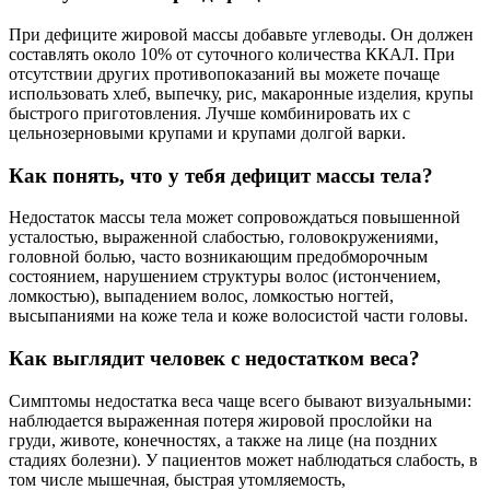
При дефиците жировой массы добавьте углеводы. Он должен
составлять около 10% от суточного количества ККАЛ. При
отсутствии других противопоказаний вы можете почаще
использовать хлеб, выпечку, рис, макаронные изделия, крупы
быстрого приготовления. Лучше комбинировать их с
цельнозерновыми крупами и крупами долгой варки.
Как понять, что у тебя дефицит массы тела?
Недостаток массы тела может сопровождаться повышенной
усталостью, выраженной слабостью, головокружениями,
головной болью, часто возникающим предобморочным
состоянием, нарушением структуры волос (истончением,
ломкостью), выпадением волос, ломкостью ногтей,
высыпаниями на коже тела и коже волосистой части головы.
Как выглядит человек с недостатком веса?
Симптомы недостатка веса чаще всего бывают визуальными:
наблюдается выраженная потеря жировой прослойки на
груди, животе, конечностях, а также на лице (на поздних
стадиях болезни). У пациентов может наблюдаться слабость, в
том числе мышечная, быстрая утомляемость,