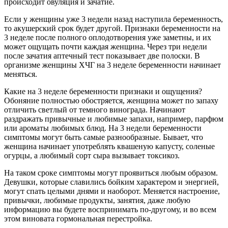
происходит овуляция и зачатие.
Если у женщины уже 3 недели назад наступила беременность,
то акушерский срок будет другой. Признаки беременности на
3 неделе после полного оплодотворения уже заметны, и их
может ощущать почти каждая женщина. Через три недели
после зачатия аптечный тест показывает две полоски. В
организме женщины ХЧГ на 3 неделе беременности начинает
меняться.
Какие на 3 неделе беременности признаки и ощущения?
Обоняние полностью обостряется, женщина может по запаху
отличить светлый от темного винограда. Начинают
раздражать привычные и любимые запахи, например, парфюм
или ароматы любимых блюд. На 3 недели беременности
симптомы могут быть самые разнообразные. Бывает, что
женщина начинает употреблять квашеную капусту, соленые
огурцы, а любимый сорт сыра вызывает токсикоз.
На таком сроке симптомы могут проявиться любым образом.
Девушки, которые славились бойким характером и энергией,
могут спать целыми днями и наоборот. Меняется настроение,
привычки, любимые продукты, занятия, даже любую
информацию вы будете воспринимать по-другому, и во всем
этом виновата гормональная перестройка.