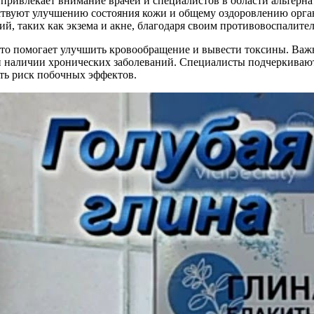
, привлекает внимание врачей и специалистов в области альтер
ствуют улучшению состояния кожи и общему оздоровлению орган
ий, таких как экзема и акне, благодаря своим противовоспалит
, что помогает улучшить кровообращение и вывести токсины. Ва
ри наличии хронических заболеваний. Специалисты подчеркивают
ть риск побочных эффектов.