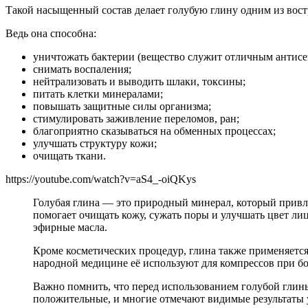
Такой насыщенный состав делает голубую глину одним из вост
Ведь она способна:
уничтожать бактерии (вещество служит отличным антисе
снимать воспаления;
нейтрализовать и выводить шлаки, токсины;
питать клетки минералами;
повышать защитные силы организма;
стимулировать заживление переломов, ран;
благоприятно сказываться на обменных процессах;
улучшать структуру кожи;
очищать ткани.
https://youtube.com/watch?v=aS4_-oiQKys
Голубая глина — это природный минерал, который привл
помогает очищать кожу, сужать поры и улучшать цвет ли
эфирные масла.
Кроме косметических процедур, глина также применяется
народной медицине её используют для компрессов при бо
Важно помнить, что перед использованием голубой глины
положительные, и многие отмечают видимые результаты 