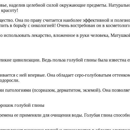
оровье, наделив целебной силой окружающие предметы. Натуральн
 красоту!
ество. Она по праву считается наиболее эффективной и полезно
ить в борьбу с онкологией! Очень востребован он в косметолог
ьно использовать лекарство, вложенное в руки человека, Матушк
еликие цивилизации. Ведь польза голубой глины была известна е
ивается с ней впервые. Она обладает серо-голубоватым оттенком
одоросли.
ми патологиями (псориазом, дерматитом, экземой). Она позволяе
емена ее применяли для очищения воды. Голубая глина способна