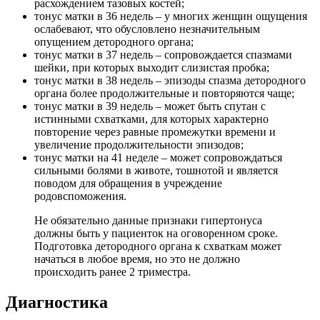
расхождением тазовых костей;
тонус матки в 36 недель – у многих женщин ощущения
ослабевают, что обусловлено незначительным
опущением детородного органа;
тонус матки в 37 недель – сопровождается спазмами
шейки, при которых выходит слизистая пробка;
тонус матки в 38 недель – эпизоды спазма детородного
органа более продолжительные и повторяются чаще;
тонус матки в 39 недель – может быть спутан с
истинными схватками, для которых характерно
повторение через равные промежутки времени и
увеличение продолжительности эпизодов;
тонус матки на 41 неделе – может сопровождаться
сильными болями в животе, тошнотой и является
поводом для обращения в учреждение
родовспоможения.
Не обязательно данные признаки гипертонуса
должны быть у пациенток на оговоренном сроке.
Подготовка детородного органа к схваткам может
начаться в любое время, но это не должно
происходить ранее 2 триместра.
Д
иагностика