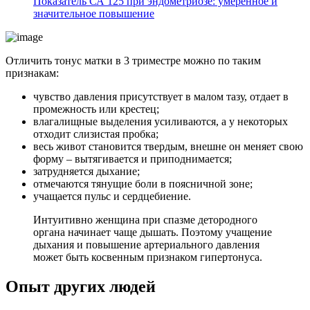
Показатель СА 125 при эндометриозе: умеренное и
значительное повышение
Отличить тонус матки в 3 триместре можно по таким
признакам:
чувство давления присутствует в малом тазу, отдает в
промежность или крестец;
влагалищные выделения усиливаются, а у некоторых
отходит слизистая пробка;
весь живот становится твердым, внешне он меняет свою
форму – вытягивается и приподнимается;
затрудняется дыхание;
отмечаются тянущие боли в поясничной зоне;
учащается пульс и сердцебиение.
Интуитивно женщина при спазме детородного
органа начинает чаще дышать. Поэтому учащение
дыхания и повышение артериального давления
может быть косвенным признаком гипертонуса.
Опыт других людей