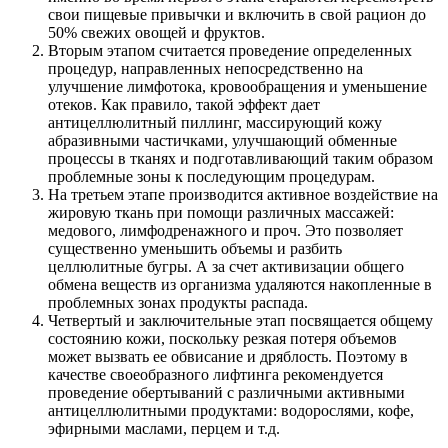
свои пищевые привычки и включить в свой рацион до
50% свежих овощей и фруктов.
Вторым этапом считается проведение определенных
процедур, направленных непосредственно на
улучшение лимфотока, кровообращения и уменьшение
отеков. Как правило, такой эффект дает
антицеллюлитный пиллинг, массирующий кожу
абразивными частичками, улучшающий обменные
процессы в тканях и подготавливающий таким образом
проблемные зоны к последующим процедурам.
На третьем этапе производится активное воздействие на
жировую ткань при помощи различных массажей:
медового, лимфодренажного и проч. Это позволяет
существенно уменьшить объемы и разбить
целлюлитные бугры. А за счет активизации общего
обмена веществ из организма удаляются накопленные в
проблемных зонах продукты распада.
Четвертый и заключительные этап посвящается общему
состоянию кожи, поскольку резкая потеря объемов
может вызвать ее обвисание и дряблость. Поэтому в
качестве своеобразного лифтинга рекомендуется
проведение обертываний с различными активными
антицеллюлитными продуктами: водорослями, кофе,
эфирными маслами, перцем и т.д.