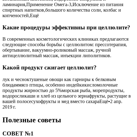
ламинария,Применение Омега-3,Исключение из питания
спиртных напитков,большого количества соли, колбас и
копченостей,Ещё
Какие процедуры эффективны при целлюлите?
В современных косметологических клиниках предлагаются
следующие способы борьбы с целлюлитом: прессотерапия,
обертывание, вакуумно-роликовый массаж, ручной
антицеллюлитный массаж, инъекции липолитиков.
Какой продукт сжигает целлюлит?
лук и чесноктушеные овощи как гарниры к белковым
блюдаммясо птицы, особенно индейкикисломолочные
продукты жирностью до 5%морская рыба, морепродукты,
водоросликаши и хлеб из цельного зернафрукты, растущие в
вашей полосесухофрукты и мед вместо сахараЕщё•2 апр.
2019 г.
Полезные советы
СОВЕТ №1