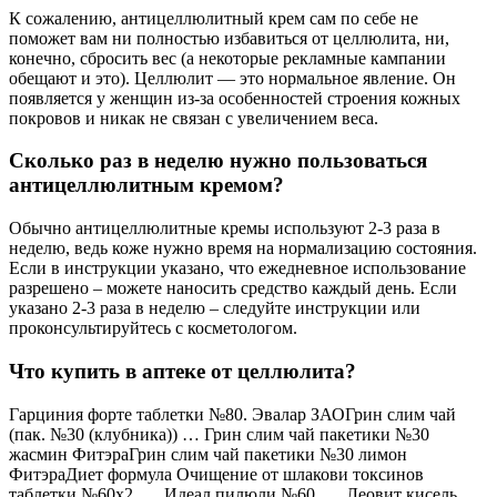
К сожалению, антицеллюлитный крем сам по себе не
поможет вам ни полностью избавиться от целлюлита, ни,
конечно, сбросить вес (а некоторые рекламные кампании
обещают и это). Целлюлит — это нормальное явление. Он
появляется у женщин из-за особенностей строения кожных
покровов и никак не связан с увеличением веса.
Сколько раз в неделю нужно пользоваться
антицеллюлитным кремом?
Обычно антицеллюлитные кремы используют 2-3 раза в
неделю, ведь коже нужно время на нормализацию состояния.
Если в инструкции указано, что ежедневное использование
разрешено – можете наносить средство каждый день. Если
указано 2-3 раза в неделю – следуйте инструкции или
проконсультируйтесь с косметологом.
Что купить в аптеке от целлюлита?
Гарциния форте таблетки №80. Эвалар ЗАОГрин слим чай
(пак. №30 (клубника)) … Грин слим чай пакетики №30
жасмин ФитэраГрин слим чай пакетики №30 лимон
ФитэраДиет формула Очищение от шлакови токсинов
таблетки №60х2. … Идеал пилюли №60. … Леовит кисель