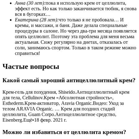
Анна (30 лет):
пока я использую крем от целлюлита,
эффект есть. Но как только заканчивается тюбик, я снова
вся в бугорках…
Екатерина (28 лет):
что только я не пробовала… И
кремы, и массажи, и баня. Даже делала специальные
процедуры в салоне. Но через два-три месяца появляется
опять целлюлит. Поэтому эта проблема для меня весьма
актуальная. Сижу регулярно на диетах, отказалась от
соли, занимаюсь спортом. Только в таком режиме можно
справиться!
Частые вопросы
Какой самый хороший антицеллюлитный крем?
Крем-гель для похудения, Shiseido.Антицеллюлитный крем
для тела, Cellulinov.Крем «Абсолютная стройность»,
Esthederm.Крем-активатор, Aravia Organic.Видео: Уход за
телом ARAVIA Organic. … Крем для поздних стадий
целлюлита, Guam Corpo.Антицеллюлитное средство,
Eisenberg.Ещё•18 февр. 2021 г.
Можно ли избавиться от целлюлита кремом?