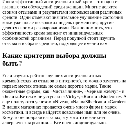
Ищем эффективный антицеллюлитный крем – это одна из
главных тем обсуждений среди женщин. Многие делятся
своими отзывами и результатами использования различных
средств. Одни отмечают значительное улучшение состояния
кожи уже после нескольких недель применения, другие
делятся своими разочарованиями. Важно помнить, что
эффективность крема зависит от индивидуальных
особенностей организма. Перед покупкой стоит изучить
отзывы и выбрать средство, подходящее именно вам.
Какие критерии выбора должны
быть?
Если изучить рейтинг лучших антицеллюлитных
кремов(исходя из отзывов в интернете), то можно заметить на
первых местах отнюдь не самые дорогие марки. Такие
бюджетные фирмы, как «Чистая линия», «Черный жемчуг» и
«Белита-Витекс» не уступают «Vichy», «Roc» и «Bioderma». А
еще пользуются успехом «Nivea», «NaturaSiberica» и «Garnier».
В наших магазинах продается очень много фирм и марок
косметики, и всегда найдется довольные ими или не очень.
Кому-то не понравится запах, а у кого-то возникнет
аллергическая реакция… Все очень индивидуально.