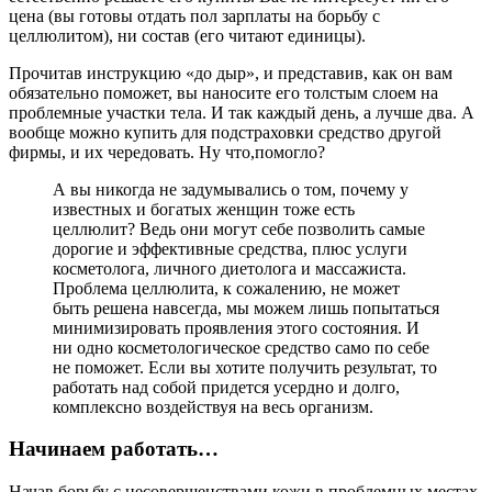
цена (вы готовы отдать пол зарплаты на борьбу с
целлюлитом), ни состав (его читают единицы).
Прочитав инструкцию «до дыр», и представив, как он вам
обязательно поможет, вы наносите его толстым слоем на
проблемные участки тела. И так каждый день, а лучше два. А
вообще можно купить для подстраховки средство другой
фирмы, и их чередовать. Ну что,помогло?
А вы никогда не задумывались о том, почему у
известных и богатых женщин тоже есть
целлюлит? Ведь они могут себе позволить самые
дорогие и эффективные средства, плюс услуги
косметолога, личного диетолога и массажиста.
Проблема целлюлита, к сожалению, не может
быть решена навсегда, мы можем лишь попытаться
минимизировать проявления этого состояния. И
ни одно косметологическое средство само по себе
не поможет. Если вы хотите получить результат, то
работать над собой придется усердно и долго,
комплексно воздействуя на весь организм.
Начинаем работать…
Начав борьбу с несовершенствами кожи в проблемных местах,