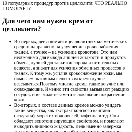
10 популярных процедур против целлюлита: ЧТО РЕАЛЬНО
ПОМОГАЕТ?
Для чего нам нужен крем от
целлюлита?
Во-первых, действие антицеллюлитных косметических
средств направлено на улучшение кровоснабжения
тканей, а точнее – на усиление кровотока. Это нам
необходимо для вывода лишней жидкости и продуктов
обмена, лучшей доставке кислорода и питательных
веществ, а значит для усиления обменных процессов в
тканях. К тому же, усилив кровоснабжение кожи, мы
помогаем активным веществам крема лучше
всасываться.Поэтому многие кремы такие жгучие или
охлаждающие. Именно эти свойства вызывают реакцию
сосудов, и вы можете заметить локальное покраснение
кожи.
Во-вторых, в составе данных кремов можно увидеть
такие вещества, как экстракт конского каштана
(эскузана), морских водорослей, кофеина и т.д. Они
обладают венотонизирующим свойством, и помогают
выводить лишнюю жидкость. Ведь именно задержка
жидкости в организме способствует отеку подкожно-