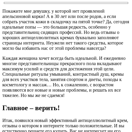
Покажите мне девушку, у которой нет проявлений
апельсиновой корки! А в 30 лет или после родов, а если
собрать участок кожи в складочку на пятой точке? Да, сегодня
идеальные попы — это большая редкость, особенно у
представительниц сидящих профессий. Но ведь отзывы о
хороших антицеллюлитных кремах буквально заполняют
страницы интернета. Неужели нет такого средства, которое
могло бы избавить нас от этой проблемы навсегда?
Каждая женщина хочет всегда быть идеальной. И ежедневно
многие представительницы прекрасного пола вкладывают
максимум усилий и средств для достижения этой цели.
Специальные ритуалы умываний, контрастный душ, кремы
для всех участков тела, занятия спортом и диеты, походы к
косметологу и массаж… Но, к сожалению, с возрастом
появляются все новые и новые проблемы, и решать их все
тяжелее. Но мы же не сдаемся!
Главное – верить!
Итак, появился новый эффективный антицеллюлитный крем,
отзывы о котором в интернете только положительные. И вы
естественно решаете его купить. Вас не интересует ни его