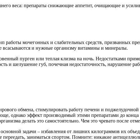
шнего веса: препараты снижающие аппетит, очищающие и усили
ип работы мочегонных и слабительных средств, призванных пр
не всасываются и нужные организму витамины и минералы.
овенный пурген или теплая клизма на ночь. Недостатками приме
сть и шелушение губ, почечная недостаточность, нарушение раб
ирового обмена, стимулировать работу печени и поджелудочной 
ающе, однако эффект производимый этими препаратами до конца 
рганизма делать это самостоятельно. Чем это чревато после от
 основной задачи – избавления от лишних килограммов их объед
не переедать, заниматься спортом. Помните: никакие антицеллю