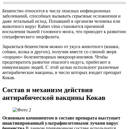
Бешенство относится к числу опасных инфекционных
заболеваний, способных вызывать серьезные осложнения и
даже летальный исход. Попавший в организм человека или
животного вирус Rabies virus становится причиной
воспаления тканей головного мозга, что приводит к развитию
специфического энцефалита.
Заразиться бешенством можно от укуса животного (кошки,
собаки, волка и других), получив вместе со слюной зверя
«порцию» болезнетворных микроорганизмов. Чтобы
предотвратить развитие опасного недуга, прибегают к
иммунизации людей. С этой целью используют различные
антирабические вакцины, в число которых входит препарат
Кокав.
Состав и механизм действия
антирабической вакцины Кокав
Основным компонентом в составе препарата выступает
инактивированный ультрафиолетовыми лучами вирус
бешенства.
В данном прививочном составе используется