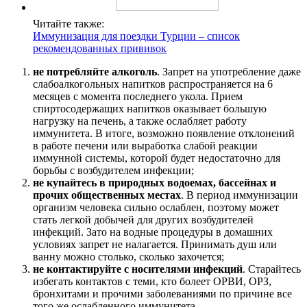
Читайте также:
Иммунизация для поездки Турции – список
рекомендованных прививок
не потребляйте алкоголь
. Запрет на употребление даже
слабоалкогольных напитков распространяется на 6
месяцев с момента последнего укола. Прием
спиртосодержащих напитков оказывает большую
нагрузку на печень, а также ослабляет работу
иммунитета. В итоге, возможно появление отклонений
в работе печени или выработка слабой реакции
иммунной системы, которой будет недостаточно для
борьбы с возбудителем инфекции;
не купайтесь в природных водоемах, бассейнах и
прочих общественных местах
. В период иммунизации
организм человека сильно ослаблен, поэтому может
стать легкой добычей для других возбудителей
инфекций. Зато на водные процедуры в домашних
условиях запрет не налагается. Принимать душ или
ванну можно столько, сколько захочется;
не контактируйте с носителями инфекций
. Старайтесь
избегать контактов с теми, кто болеет ОРВИ, ОРЗ,
бронхитами и прочими заболеваниями по причине все
того же ослабленного иммунитета.