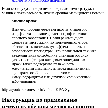
Аллергия на полисорб причины
Если место укуса покраснело, поднялась температура, в
мышцах появилась боль, нужна срочная медицинская помощь.
Мнение врача:
Иммуноглобулин человека против клещевого
энцефалита – важное средство профилактики
опасного заболевания. Врачи рекомендуют
следовать инструкции по применению, чтобы
обеспечить максимальную эффективность и
безопасность процедуры. При правильной технике
введения иммуноглобулина уменьшается риск
развития инфекции клещевым энцефалитом.
Врачи также подчеркивают важность
консультации специалиста перед применением
препарата, особенно у пациентов с
иммунодефицитом или другими хроническими
заболеваниями.
https://youtube.com/watch?v=5iePIKPZzXg
Инструкция по применению
иммуноглобулина человека против