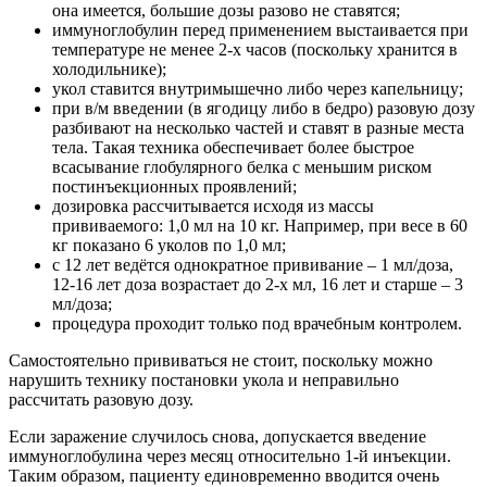
она имеется, большие дозы разово не ставятся;
иммуноглобулин перед применением выстаивается при
температуре не менее 2-х часов (поскольку хранится в
холодильнике);
укол ставится внутримышечно либо через капельницу;
при в/м введении (в ягодицу либо в бедро) разовую дозу
разбивают на несколько частей и ставят в разные места
тела. Такая техника обеспечивает более быстрое
всасывание глобулярного белка с меньшим риском
постинъекционных проявлений;
дозировка рассчитывается исходя из массы
прививаемого: 1,0 мл на 10 кг. Например, при весе в 60
кг показано 6 уколов по 1,0 мл;
с 12 лет ведётся однократное прививание – 1 мл/доза,
12-16 лет доза возрастает до 2-х мл, 16 лет и старше – 3
мл/доза;
процедура проходит только под врачебным контролем.
Самостоятельно прививаться не стоит, поскольку можно
нарушить технику постановки укола и неправильно
рассчитать разовую дозу.
Если заражение случилось снова, допускается введение
иммуноглобулина через месяц относительно 1-й инъекции.
Таким образом, пациенту единовременно вводится очень