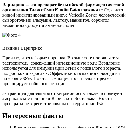
Варилрикс – это препарат бельгийской фармацевтической
организации ГлаксоСмитКляйн Байолоджикалс.
Содержит
живой инактивированный вирус Varicella Zoster, человеческий
сывороточный альбумин, лактозу, маннитол, сорбитол,
неомицина сульфат и аминокислоты.
Вакцина Варилрикс
Производится в форме порошка. В комплекте поставляется
растворитель, содержащий инъекционную воду. Варилрикс
используется для иммунизации детей с годовалого возраста,
подростков и взрослых. Эффективность вакцины находится
на уровне 98%. По отзывам пациентов, препарат редко
провоцирует побочные реакции.
За границей для защиты от ветряной оспы также используют
американские прививки Варивакс и Зостервакс. Но эти
препараты не зарегистрированы на территории РФ.
Интересные факты
Вакцина от ветрянки была разработана в Японии в 1974