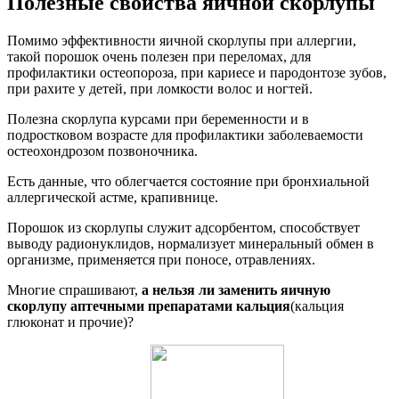
Полезные свойства яичной скорлупы
Помимо эффективности яичной скорлупы при аллергии,
такой порошок очень полезен при переломах, для
профилактики остеопороза, при кариесе и пародонтозе зубов,
при рахите у детей, при ломкости волос и ногтей.
Полезна скорлупа курсами при беременности и в
подростковом возрасте для профилактики заболеваемости
остеохондрозом позвоночника.
Есть данные, что облегчается состояние при бронхиальной
аллергической астме, крапивнице.
Порошок из скорлупы служит адсорбентом, способствует
выводу радионуклидов, нормализует минеральный обмен в
организме, применяется при поносе, отравлениях.
Многие спрашивают,
а нельзя ли заменить яичную
скорлупу аптечными препаратами кальция
(кальция
глюконат и прочие)?