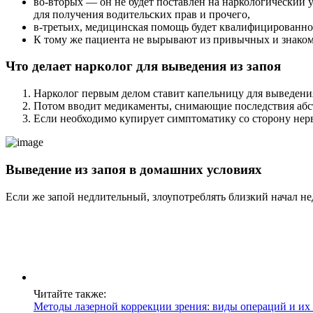
во-вторых — он не будет поставлен на наркологический 
для получения водительских прав и прочего,
в-третьих, медицинская помощь будет квалифицированно
К тому же пациента не вырывают из привычных и знаком
Что делает нарколог для выведения из запоя
Нарколог первым делом ставит капельницу для выведения
Потом вводит медикаменты, снимающие последствия абст
Если необходимо купирует симптоматику со сторону нерв
Выведение из запоя в домашних условиях
Если же запой недлительный, злоупотреблять близкий начал не
Читайте также:
Методы лазерной коррекции зрения: виды операций и их