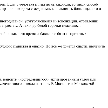
. Если у человека аллергия на алкоголь, то такой способ
 правило, встреча с медиками, капельницы, больница, а то и
 многодневной, усугубляющейся интоксикации, отравлении
ота, рвота… А так и до белой горячки недалеко…
ой на какое-то время избавляет себя от неприятных
будного пьянства и опасно. Но все же хочется спасти, вылечить
ма, напоить «исстрадавшегося» активированным углем или
икаментозного вывода из запоя. В Москве и в Московской