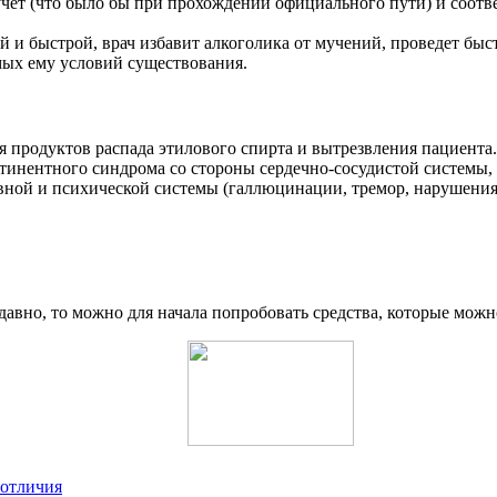
учет (что было бы при прохождении официального пути) и соотв
й и быстрой, врач избавит алкоголика от мучений, проведет бы
ых ему условий существования.
 продуктов распада этилового спирта и вытрезвления пациента.
инентного синдрома со стороны сердечно-сосудистой системы, 
ной и психической системы (галлюцинации, тремор, нарушения 
давно, то можно для начала попробовать средства, которые мож
 отличия