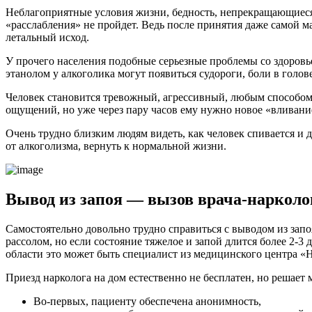
Неблагоприятные условия жизни, бедность, непрекращающиеся 
«расслабления» не пройдет. Ведь после принятия даже самой ма
летальный исход.
У прочего населения подобные серьезные проблемы со здоров
этанолом у алкоголика могут появиться судороги, боли в голо
Человек становится тревожный, агрессивный, любым способом с
ощущений, но уже через пару часов ему нужно новое «вливани
Очень трудно близким людям видеть, как человек спивается и д
от алкоголизма, вернуть к нормальной жизни.
Вывод из запоя — вызов врача-нарколо
Самостоятельно довольно трудно справиться с выводом из зап
рассолом, но если состояние тяжелое и запой длится более 2-3
области это может быть специалист из медицинского центра «
Приезд нарколога на дом естественно не бесплатен, но решает
Во-первых, пациенту обеспечена анонимность,