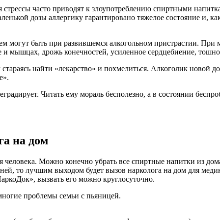
стрессы часто приводят к злоупотреблению спиртными напитками
ленькой дозы аллергику гарантировано тяжелое состояние и, как
ьем могут быть при развившемся алкогольном пристрастии. При
ве и мышцах, дрожь конечностей, усиленное сердцебиение, тошн
тараясь найти «лекарство» и похмелиться. Алкоголик новой доз
е».
еградирует. Читать ему мораль бесполезно, а в состоянии беспро
га на дом
оя человека. Можно конечно убрать все спиртные напитки из до
 дней, то лучшим выходом будет вызов нарколога на дом для мед
НаркоДок», вызвать его можно круглосуточно.
 многие проблемы семьи с пьяницей.