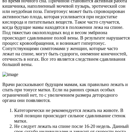
во время ночного сна. Причиной становится активная работа
кишечника, наполненный мочевой пузырь, эротический сон
или неудобная поза. Гипертонус может быть спровоцирован
активностью плода, которая усиливается при недостатке
кислорода и питательных веществ. Такое часто случается,
когда будущие мамы находятся в положении лежа на спине.
Под тяжестью околоплодных вод и весом эмбриона
происходит сдавливание полой вены. В результате нарушается
процесс кровообращения, и возникает гипертонус.
Сопутствующими симптомами у женщин, которые часто
лежат на спине, могут быть судороги, онемение конечностей,
отечность в ногах. Все это является следствием сдавливания
большой вены.
Врачи рассказывают будущим мамам, как правильно лежать и
спать при тонусе матки. Если на ранних сроках особых
ограничений нет, то с увеличением размера детородного
органа они появляются.
Категорически не рекомендуется лежать на животе. В
этой позиции происходит сильное сдавливание стенок
матки.
Не следует лежать на спине после 16-20 недель. Данный
срок сугубо индивидуален и зависит от скорости роста