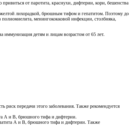
 привиться от паротита, краснухи, дифтерии, кори, бешенства
ь желтой лихорадкой, брюшным тифом и гепатитом. Поэтому до
в полиомиелита, менингококковой инфекции, столбняка,
 иммунизация детям и лицам возрастом от 65 лет.
сть риск передачи этого заболевания. Также рекомендуется
та А и В, брюшного тифа и дифтерии.
епатита А и В, брюшного тифа и дифтерии. Также