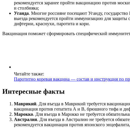
рекомендуется заранее пройти вакцинацию против москит
и столбняка;
Уганда
. Многие россияне посещают Уганду, государство
выезда рекомендуется пройти иммунизацию для защиты о
дифтерии, краснухи, паротита и кори.
Вакцинация поможет сформировать специфический иммунитет и
Читайте также:
Паротитно коревая вакцина — состав и инструкция по 
Интересные факты
Маврикий
. Для въезда в Маврикий требуется вакцинация
вакцинация против гепатита А и В, брюшного тифа и ди
Марокко
. Для въезда в Марокко не требуется обязатель
Австралия
. Для въезда в Австралию не требуется обяза
рекомендуется вакцинация против японского энцефалита,