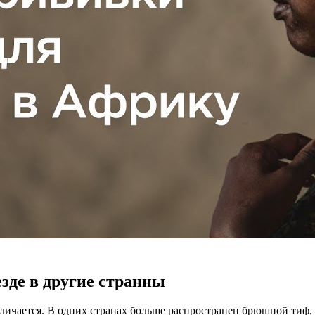
зде в другие странны
тличается. В одних странах больше распространен брюшной тиф, в