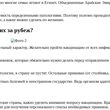
но многие семьи летают в Египет, Объединенные Арабские Эмир
аемость определенными патологиями. Поэтому полезно проходить
и, а какие можно сделать по желанию.
х за рубеж?
ельный характер. Желательно пройти вакцинацию от всех инфек
рививок, которые обязательно нужно делать перед отправлением
ологии, в страну не пустят. Остальные прививки (от столбняка
ных болезней в иностранном государстве. Ведь организм адапти
еские страны, важно уделить внимание вопросу вакцинации. Вра
 для получения персонального списка необходимых прививок. В