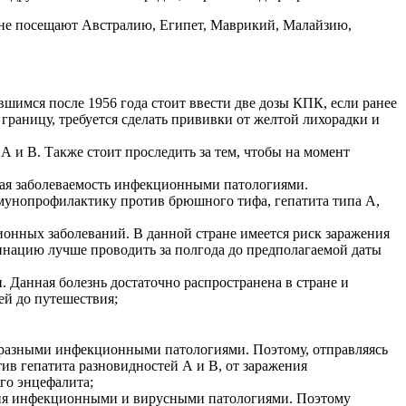
ияне посещают Австралию, Египет, Маврикий, Малайзию,
шимся после 1956 года стоит ввести две дозы КПК, если ранее
границу, требуется сделать прививки от желтой лихорадки и
 и В. Также стоит проследить за тем, чтобы на момент
окая заболеваемость инфекционными патологиями.
ммунопрофилактику против брюшного тифа, гепатита типа А,
ионных заболеваний. В данной стране имеется риск заражения
инацию лучше проводить за полгода до предполагаемой даты
 Данная болезнь достаточно распространена в стране и
ей до путешествия;
 разными инфекционными патологиями. Поэтому, отправляясь
ив гепатита разновидностей А и В, от заражения
го энцефалита;
ния инфекционными и вирусными патологиями. Поэтому