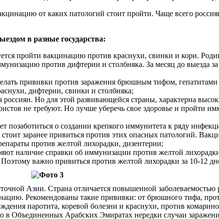
вакцинацию от каких патологий стоит пройти. Чаще всего росс
ыездом в разные государства:
ется пройти вакцинацию против краснухи, свинки и кори. Родив
мунизацию против дифтерии и столбняка. За месяц до выезда за 
делать прививки против заражения брюшным тифом, гепатитами А
аснухи, дифтерии, свинки и столбняка;
я россиян. Но для этой развивающейся страны, характерна выс
ристов не требуют. Но лучше уберечь свое здоровье и пройти и
ует позаботиться о создании крепкого иммунитета к ряду инфекц
стоит заранее привиться против этих опасных патологий. Вакц
епараты против желтой лихорадки, дизентерии;
еряют наличие справки об иммунизации против желтой лихорадки.
Поэтому важно привиться против желтой лихорадки за 10-12 дн
осточной Азии. Страна отличается повышенной заболеваемостью
нацию. Рекомендованы такие прививки: от брюшного тифа, прот
дения паротита, коревой болезни и краснухи, против комарино
 Но в Объединенных Арабских Эмиратах нередки случаи зараже