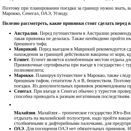
Поэтому при планировании поездки за границу нужно знать, 
Марокко, Сенегал, ОАЭ, Уганду.
Полезно рассмотреть, какие прививки стоит сделать перед в
Австралия
. Перед путешествием в Австралию рекоменду
такая прививка не делалась. Также необходимо пройти им
брюшного тифа;
Маврикий
. Перед выездом в Маврикий рекомендуется с
нахождения за границей действовали вакцины от кори, кр
Египет
. Египет является излюбленным местом отдыха дл
Прививочные сертификаты при въезде в государство с ту
полиомиелита;
Марокко
. Планируя путешествие в Марокко, также след
брюшным тифом, гепатитом А и В, бешенством. Поэтому 
поездки. Из дополнительных прививок рекомендованы пр
Сенегал
. При въезде в Сенегал обычно у туристов пров
способна приводить к разным негативным последствиям. 
Малайзия
. Малайзия – тропическое государство Юго-В
отдыхать на малазийский полуостров, надо пройти вакци
столбнячными и дифтерийными палочками, для предупреж
ОАЭ
. Для посещения ОАЭ нет обязательных прививок.