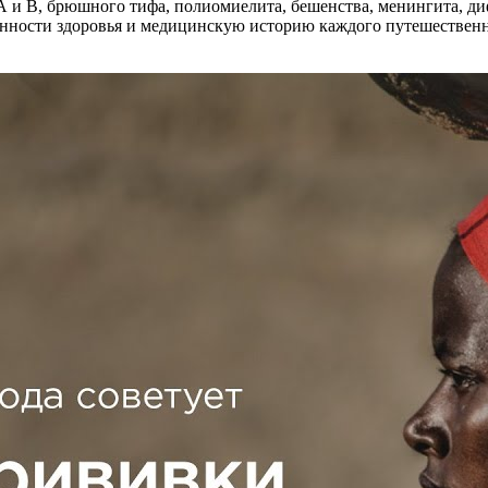
А и В, брюшного тифа, полиомиелита, бешенства, менингита, диф
нности здоровья и медицинскую историю каждого путешественни