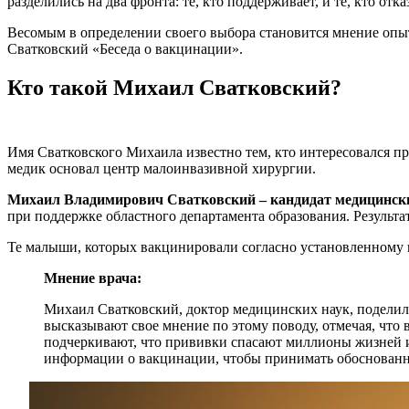
разделились на два фронта: те, кто поддерживает, и те, кто от
Весомым в определении своего выбора становится мнение опы
Сватковский «Беседа о вакцинации».
Кто такой Михаил Сватковский?
Имя Сватковского Михаила известно тем, кто интересовался п
медик основал центр малоинвазивной хирургии.
Михаил Владимирович Сватковский – кандидат медицинских
при поддержке областного департамента образования. Результ
Те малыши, которых вакцинировали согласно установленному
Мнение врача:
Михаил Сватковский, доктор медицинских наук, поделил
высказывают свое мнение по этому поводу, отмечая, чт
подчеркивают, что прививки спасают миллионы жизней 
информации о вакцинации, чтобы принимать обоснованны