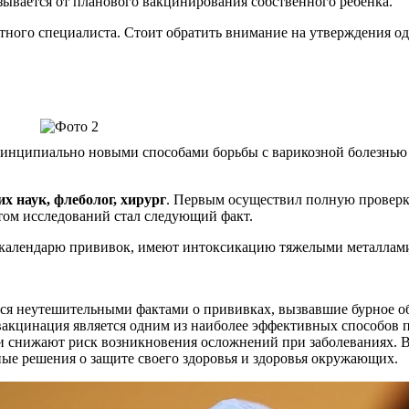
казывается от планового вакцинирования собственного ребенка.
тного специалиста. Стоит обратить внимание на утверждения о
ринципиально новыми способами борьбы с варикозной болезнью в
 наук, флеболог, хирург
. Первым осуществил полную проверк
атом исследований стал следующий факт.
 календарю прививок, имеют интоксикацию тяжелыми металлам
ся неутешительными фактами о прививках, вызвавшие бурное о
о вакцинация является одним из наиболее эффективных способо
и снижают риск возникновения осложнений при заболеваниях. 
е решения о защите своего здоровья и здоровья окружающих.