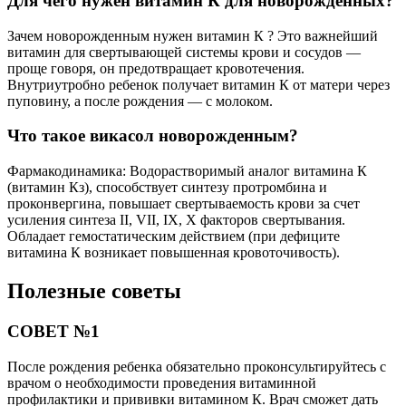
Для чего нужен витамин К для новорожденных?
Зачем новорожденным нужен витамин К ? Это важнейший
витамин для свертывающей системы крови и сосудов —
проще говоря, он предотвращает кровотечения.
Внутриутробно ребенок получает витамин К от матери через
пуповину, а после рождения — с молоком.
Что такое викасол новорожденным?
Фармакодинамика: Водорастворимый аналог витамина К
(витамин Кз), способствует синтезу протромбина и
проконвергина, повышает свертываемость крови за счет
усиления синтеза II, VII, IX, X факторов свертывания.
Обладает гемостатическим действием (при дефиците
витамина К возникает повышенная кровоточивость).
Полезные советы
СОВЕТ №1
После рождения ребенка обязательно проконсультируйтесь с
врачом о необходимости проведения витаминной
профилактики и прививки витамином К. Врач сможет дать