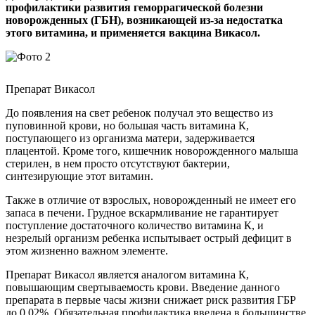
профилактики развития геморрагической болезни
новорожденных (ГБН), возникающей из-за недостатка
этого витамина, и применяется вакцина Викасол.
Препарат Викасол
До появления на свет ребенок получал это вещество из
пуповинной крови, но большая часть витамина К,
поступающего из организма матери, задерживается
плацентой. Кроме того, кишечник новорожденного малыша
стерилен, в нем просто отсутствуют бактерии,
синтезирующие этот витамин.
Также в отличие от взрослых, новорожденный не имеет его
запаса в печени. Грудное вскармливание не гарантирует
поступление достаточного количество витамина К, и
незрелый организм ребенка испытывает острый дефицит в
этом жизненно важном элементе.
Препарат Викасол является аналогом витамина К,
повышающим свертываемость крови. Введение данного
препарата в первые часы жизни снижает риск развития ГБР
до 0,02%. Обязательная профилактика введена в большинстве