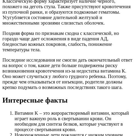
Классическую форму характеризует наличие черного,
похожего на деготь стула. Также присутствуют кровотечения
из пупочной ранки, и образуются подкожные гематомы.
Усугубляется состояние длительной желтухой и
множественными эрозиями слизистых оболочек.
Поздняя форма по признакам сходна с классической, но
гораздо чаще дает осложнения в виде падения АД,
бледностью кожных покровов, слабость, понижение
температуры тела.
Последние исследования не смогли дать окончательный ответ
на вопрос о том, какие дети больше подвержены риску
возникновения кровотечения из-за недостатка витамина К.
Оно может случиться у любого грудного ребенка. Поэтому,
прежде чем отказываться от инъекции, родители должны
крепко подумать о возможных последствиях такого шага.
Интересные факты
Витамин K – это жирорастворимый витамин, который
играет важную роль в свертывании крови. Он
необходим для синтеза белков, которые участвуют в
процессе свертывания крови.
Новорожденные дети рождаются с низким уровнем