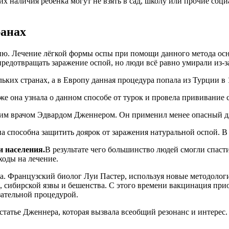
з их наличия ребёнка могут не взять в сад, школу или прочие с
ранах
цию. Лечение лёгкой формы оспы при помощи данного метода ос
редотвращать заражение оспой, но люди всё равно умирали из-за
ьких странах, а в Европу данная процедура попала из Турции в
же она узнала о данном способе от турок и провела прививание 
им врачом Эдвардом Дженнером. Он применил менее опасный дл
на способна защитить доярок от заражения натуральной оспой. 
 населения.
В результате чего большинство людей смогли спаст
ходы на лечение.
. Французский биолог Луи Пастер, используя новые методолог
, сибирской язвы и бешенства. С этого времени вакцинация прио
зательной процедурой.
татье Дженнера, которая вызвала всеобщий резонанс и интерес.