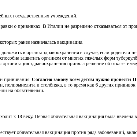
чебных государственных учреждений.
равки о прививках. В Италии не разрешено отказываться от про
 которых ранее назначалась вакцинация.
я доложить в органы здравоохранения в случае, если родители 
 способна защитить организм от многих тяжёлых форм туберкулёз
ая организация здравоохранения приняла решение об отказе и
ии прививания.
Согласно закону всем детям нужно провести 1
 полиомиелита и столбняка, в то время как 6 других прививок 
или на обязательный.
одит к 18 веку. Первая обязательная вакцинация была введена в 
ствует обязательная вакцинация против ряда заболеваний, включ