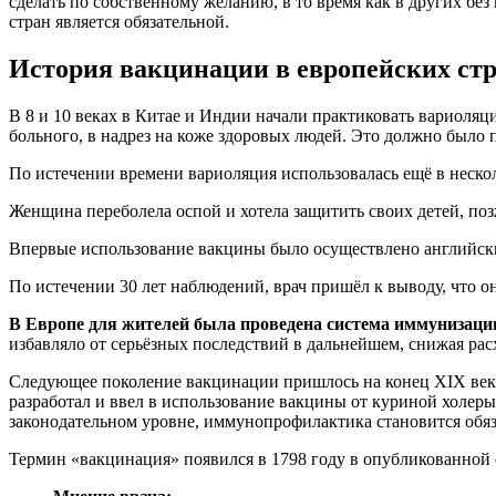
сделать по собственному желанию, в то время как в других бе
стран является обязательной.
История вакцинации в европейских ст
В 8 и 10 веках в Китае и Индии начали практиковать вариоля
больного, в надрез на коже здоровых людей. Это должно было п
По истечении времени вариоляция использовалась ещё в нескол
Женщина переболела оспой и хотела защитить своих детей, поз
Впервые использование вакцины было осуществлено английск
По истечении 30 лет наблюдений, врач пришёл к выводу, что о
В Европе для жителей была проведена система иммунизации
избавляло от серьёзных последствий в дальнейшем, снижая рас
Следующее поколение вакцинации пришлось на конец XIX века
разработал и ввел в использование вакцины от куриной холеры
законодательном уровне, иммунопрофилактика становится обя
Термин «вакцинация» появился в 1798 году в опубликованной с