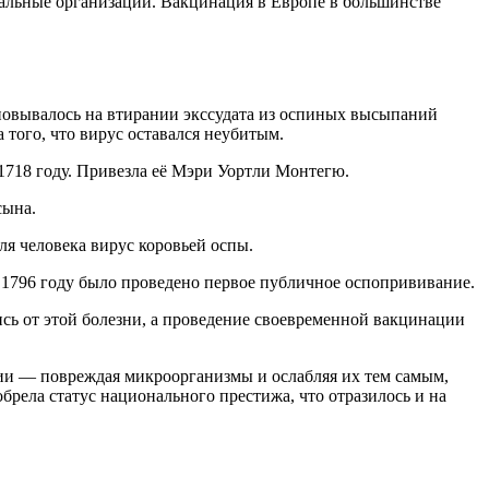
оциальные организации. Вакцинация в Европе в большинстве
новывалось на втирании экссудата из оспиных высыпаний
 того, что вирус оставался неубитым.
 1718 году. Привезла её Мэри Уортли Монтегю.
сына.
я человека вирус коровьей оспы.
В 1796 году было проведено первое публичное оспопрививание.
ись от этой болезни, а проведение своевременной вакцинации
ии — повреждая микроорганизмы и ослабляя их тем самым,
брела статус национального престижа, что отразилось и на