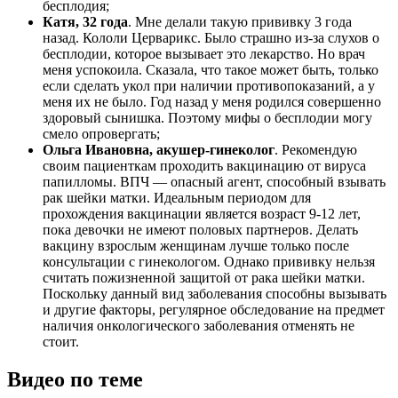
бесплодия;
Катя, 32 года
. Мне делали такую прививку 3 года
назад. Кололи Церварикс. Было страшно из-за слухов о
бесплодии, которое вызывает это лекарство. Но врач
меня успокоила. Сказала, что такое может быть, только
если сделать укол при наличии противопоказаний, а у
меня их не было. Год назад у меня родился совершенно
здоровый сынишка. Поэтому мифы о бесплодии могу
смело опровергать;
Ольга Ивановна, акушер-гинеколог
. Рекомендую
своим пациенткам проходить вакцинацию от вируса
папилломы. ВПЧ — опасный агент, способный взывать
рак шейки матки. Идеальным периодом для
прохождения вакцинации является возраст 9-12 лет,
пока девочки не имеют половых партнеров. Делать
вакцину взрослым женщинам лучше только после
консультации с гинекологом. Однако прививку нельзя
считать пожизненной защитой от рака шейки матки.
Поскольку данный вид заболевания способны вызывать
и другие факторы, регулярное обследование на предмет
наличия онкологического заболевания отменять не
стоит.
Видео по теме