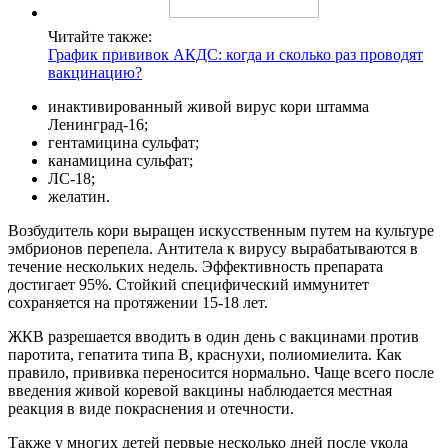
Читайте также:
График прививок АКДС: когда и сколько раз проводят
вакцинацию?
инактивированный живой вирус кори штамма
Ленинград-16;
гентамицина сульфат;
канамицина сульфат;
ЛС-18;
желатин.
Возбудитель кори выращен искусственным путем на культуре
эмбрионов перепела. Антитела к вирусу вырабатываются в
течение нескольких недель. Эффективность препарата
достигает 95%. Стойкий специфический иммунитет
сохраняется на протяжении 15-18 лет.
ЖКВ разрешается вводить в один день с вакцинами против
паротита, гепатита типа В, краснухи, полиомиелита. Как
правило, прививка переносится нормально. Чаще всего после
введения живой коревой вакцины наблюдается местная
реакция в виде покраснения и отечности.
Также у многих детей первые несколько дней после укола