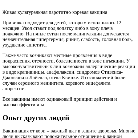
Живая культуральная паротитно-коревая вакцина
Прививка подходит для детей, которым исполнилось 12
месяцев. Укол ставят под лопатку либо в зону плеча
подкожно. На пятые сутки после манипуляции допускается
незначительная гипертермия, ринит, слабость, головная боль,
ухудшение аппетита.
Также часто возникают местные проявления в виде
покраснения, отечности, болезненности в зоне инъекции. У
высокочувствительных лиц возможны аллергические реакции
в виде крапивницы, анафилаксии, синдромов Стивенса-
Джонсона и Лайелла, отека Квинке. Из осложнений были
случаи серозного менингита, коревого энцефалита,
анорексии.
Все вакцины имеют одинаковый принцип действия и
высокоэффективны.
Опыт других людей
Вакцинация от кори – важный шаг в защите здоровья. Многие
люди высказывают положительное отношение к данной