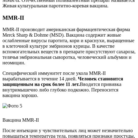
ММR-II. Отечественный поливалентный препарат называется
Живая культуральная паротитно-коревая вакцина.
ММR-II
ММR-II производит американская фармацевтическая фирма
Merck Sharp & Dohme (MSD). Вакцина содержит живые
ослабленные вирусы паротита, кори и краснухи, выращенные
в клеточной культуре эмбрионов курицы. В качестве
вспомогательных веществ в препарате присутствуют сахароза,
телячья эмбриональная сыворотка, человеческий альбумин и
неомицин.
Специфический иммунитет после укола ММR-II
вырабатывается в течение 14 дней.
Человек становится
защищенным на срок более 11 лет.
Вводится прививка
внутримышечно либо глубоко подкожно. Переносится
вакцина хорошо.
Вакцина ММR-II
После инъекции у чувствительных лиц может незначительно
повышаться температура тела, появляться признаки простуды,