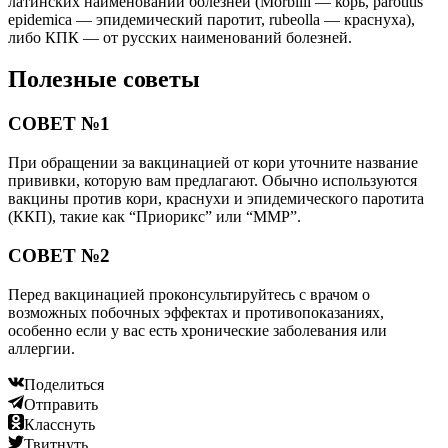
латинских наименований болезней (Morbilli — корь, parotitis
epidemica — эпидемический паротит, rubeolla — краснуха),
либо КПК — от русских наименований болезней.
Полезные советы
СОВЕТ №1
При обращении за вакцинацией от кори уточните название
прививки, которую вам предлагают. Обычно используются
вакцины против кори, краснухи и эпидемического паротита
(ККП), такие как “Приорикс” или “ММР”.
СОВЕТ №2
Перед вакцинацией проконсультируйтесь с врачом о
возможных побочных эффектах и противопоказаниях,
особенно если у вас есть хронические заболевания или
аллергии.
Поделиться
Отправить
Класснуть
Твитнуть