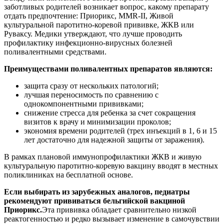
заботливых родителей возникает вопрос, какому препарату
отдать предпочтение: Приорикс, ММR-II, Живой
культуральной паротитно-коревой прививке, ЖКВ или
Руваксу. Медики утверждают, что лучше проводить
профилактику инфекционно-вирусных болезней
поливалентными средствами.
Преимуществами поливалентных препаратов являются:
защита сразу от нескольких патологий;
лучшая переносимость по сравнению с
однокомпонентными прививками;
снижение стресса для ребенка за счет сокращения
визитов к врачу и минимизации проколов;
экономия времени родителей (трех инъекций в 1, 6 и 15
лет достаточно для надежной защиты от заражения).
В рамках плановой иммунопрофилактики ЖКВ и живую
культуральную паротитно-коревую вакцину вводят в местных
поликлиниках на бесплатной основе.
Если выбирать из зарубежных аналогов, педиатры
рекомендуют прививаться бельгийской вакциной
Приорикс.
Эта прививка обладает сравнительно низкой
реактогенностью и редко вызывает изменение в самочувствии