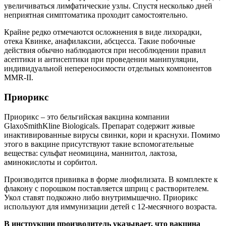
увеличиваться лимфатические узлы. Спустя несколько дней
неприятная симптоматика проходит самостоятельно.
Крайне редко отмечаются осложнения в виде лихорадки,
отека Квинке, анафилаксии, абсцесса. Такие побочные
действия обычно наблюдаются при несоблюдении правил
асептики и антисептики при проведении манипуляции,
индивидуальной непереносимости отдельных компонентов
ММR-II.
Приорикс
Приорикс – это бельгийская вакцина компании
GlaxoSmithKline Biologicals. Препарат содержит живые
инактивированные вирусы свинки, кори и краснухи. Помимо
этого в вакцине присутствуют такие вспомогательные
вещества: сульфат неомицина, маннитол, лактоза,
аминокислоты и сорбитол.
Производится прививка в форме лиофилизата. В комплекте к
флакону с порошком поставляется шприц с растворителем.
Укол ставят подкожно либо внутримышечно. Приорикс
используют для иммунизации детей с 12-месячного возраста.
В инструкции производитель указывает, что вакцина