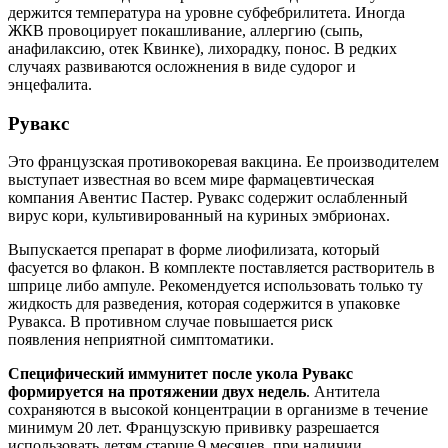
держится температура на уровне субфебрилитета. Иногда
ЖКВ провоцирует покашливание, аллергию (сыпь,
анафилаксию, отек Квинке), лихорадку, понос. В редких
случаях развиваются осложнения в виде судорог и
энцефалита.
Рувакс
Это французская противокоревая вакцина. Ее производителем
выступает известная во всем мире фармацевтическая
компания Авентис Пастер. Рувакс содержит ослабленный
вирус кори, культивированный на куриных эмбрионах.
Выпускается препарат в форме лиофилизата, который
фасуется во флакон. В комплекте поставляется растворитель в
шприце либо ампуле. Рекомендуется использовать только ту
жидкость для разведения, которая содержится в упаковке
Рувакса. В противном случае повышается риск
появления неприятной симптоматики.
Специфический иммунитет после укола Рувакс
формируется на протяжении двух недель
. Антитела
сохраняются в высокой концентрации в организме в течение
минимум 20 лет. Французскую прививку разрешается
использовать детям старше 9 месяцев, при наличии