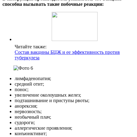
способна вызывать такие побочные реакции:
Читайте также:
Состав вакцины БЦЖ и ее эффективность против
туберкулеза
лимфаденопатия;
средний отит;
понос;
увеличение околоушных желез;
подташнивание и приступы рвоты;
анорексия;
нервозность;
необычный плач;
судороги;
аллергические проявления;
конъюнктивит;