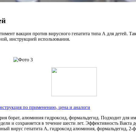
ей
имент вакцин против вирусного гепатита типа А для детей. Та
ной, инструкцией использования.
нструкция по применению, цена и аналоги
трия борат, алюминия гидроксид, формальдегид. Подходит для и
ели и сохраняется в течение шести лет. Эффективность Вакта д
нный вирус гепатита А, гидроксид алюминия, формальдегид, 2-ф