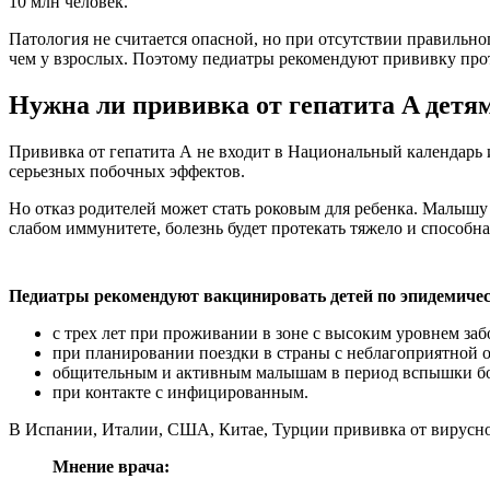
10 млн человек.
Патология не считается опасной, но при отсутствии правильн
чем у взрослых. Поэтому педиатры рекомендуют прививку прот
Нужна ли прививка от гепатита A детям
Прививка от гепатита А не входит в Национальный календарь 
серьезных побочных эффектов.
Но отказ родителей может стать роковым для ребенка. Малышу 
слабом иммунитете, болезнь будет протекать тяжело и способн
Педиатры рекомендуют вакцинировать детей по эпидемиче
с трех лет при проживании в зоне с высоким уровнем за
при планировании поездки в страны с неблагоприятной о
общительным и активным малышам в период вспышки бо
при контакте с инфицированным.
В Испании, Италии, США, Китае, Турции прививка от вирусног
Мнение врача: