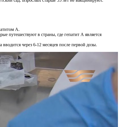
етский сад. Взрослых старше 55 лет не вакцинируют.
патитом А.
орые путешествуют в страны, где гепатит А является
за вводится через 6-12 месяцев после первой дозы.