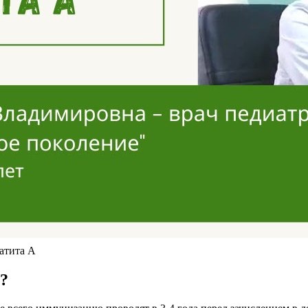
патита А
?