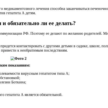
ого медикаментозного лечения способна заканчиваться печеночн
ив гепатита А детям.
 и обязательно ли ее делать?
иммунизации РФ. Поэтому ее делают по желанию родителей. Мно
придется контактировать с другими детьми в садике, школе, по
а привести к необратимым последствиям.
ским показаниям:
болеваемости вирусным гепатитом типа А;
бстановкой;
лезни Боткина;
о гепатита А является обязательной.