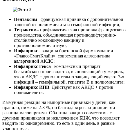
Пентаксим
– французская прививка с дополнительной
защитой от полиомиелита и гемофильной инфекции;
Тетраксим
– профилактическая прививка французского
производства, объединяющая противодифтерийно-
столбнячно-коклюшную вакцину и
противополиомиелитную;
Инфанрикс
– вакцина британской фармкомпании
«ГлаксоСмитКлайн», современная альтернатива
аллергенной АКДС;
Инфанрикс Гекса
– комплексный препарат
бельгийского производства, выполняющий ту же роль,
что и АКДС + дополнительно защищающий еще от 3-х
инфекций – гемофильной, гепатита B и полиомиелита;
Инфанрикс ИПВ
. Действует как АКДС + против
полиомиелита.
Иммунная реакция на импортные прививки у детей, как
правило, ниже на 2-3 %, но благодаря ревакцинации эта
разница малоощутима. Оба типа вакцин совместимы с
другими прививками за исключением БЦЖ, что позволяет
вводить их одновременно, то есть в один день, в разные
участки тела.