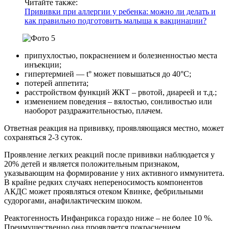
Читайте также:
Прививки при аллергии у ребенка: можно ли делать и
как правильно подготовить малыша к вакцинации?
припухлостью, покраснением и болезненностью места
инъекции;
гипертермией — t° может повышаться до 40°C;
потерей аппетита;
расстройством функций ЖКТ – рвотой, диареей и т.д.;
изменением поведения – вялостью, сонливостью или
наоборот раздражительностью, плачем.
Ответная реакция на прививку, проявляющаяся местно, может
сохраняться 2-3 суток.
Проявление легких реакций после прививки наблюдается у
20% детей и является положительным признаком,
указывающим на формирование у них активного иммунитета.
В крайне редких случаях непереносимость компонентов
АКДС может проявляться отеком Квинке, фебрильными
судорогами, анафилактическим шоком.
Реактогенность Инфанрикса гораздо ниже – не более 10 %.
Преимущественно она проявляется покраснением,