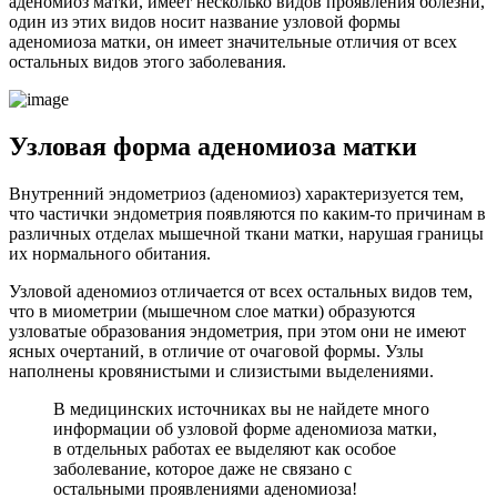
аденомиоз матки, имеет несколько видов проявления болезни,
один из этих видов носит название узловой формы
аденомиоза матки, он имеет значительные отличия от всех
остальных видов этого заболевания.
У
зловая форма аденомиоза матки
Внутренний эндометриоз (аденомиоз) характеризуется тем,
что частички эндометрия появляются по каким-то причинам в
различных отделах мышечной ткани матки, нарушая границы
их нормального обитания.
Узловой аденомиоз отличается от всех остальных видов тем,
что в миометрии (мышечном слое матки) образуются
узловатые образования эндометрия, при этом они не имеют
ясных очертаний, в отличие от очаговой формы. Узлы
наполнены кровянистыми и слизистыми выделениями.
В медицинских источниках вы не найдете много
информации об узловой форме аденомиоза матки,
в отдельных работах ее выделяют как особое
заболевание, которое даже не связано с
остальными проявлениями аденомиоза!