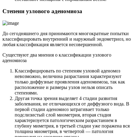
С
тепени узлового аденомиоза
До сегодняшнего дня принимаются многократные попытки
классифицировать внутренний и наружный эндометриоз, но
любая классификация является несовершенной.
Существуют два мнения о классификации узлового
аденомиоза
Классифицировать по степеням узловой аденомоз
невозможно, величина разрастания характеризуют
только диффузные проявления аденомимоза, так как
расположение и размеры узлов нельзя описать
степенями.
Другая точка зрения выделяет 4 стадии развития
заболевания, не отличающихся от диффузного вида. В
первой стадии аденомиоз затрагивает только
подслизистый слой миометрия, вторая стадия
характеризуется патологическим разрастанием в
глубину миметрия, в третьей стадии уже поражена вся
толщина миометрия, в четвертой — патология
переходит на соседние органы.