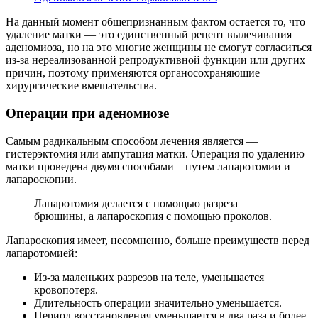
На данный момент общепризнанным фактом остается то, что
удаление матки — это единственный рецепт вылечивания
аденомиоза, но на это многие женщины не смогут согласиться
из-за нереализованной репродуктивной функции или других
причин, поэтому применяются органосохраняющие
хирургические вмешательства.
О
перации при аденомиозе
Самым радикальным способом лечения является —
гистерэктомия или ампутация матки. Операция по удалению
матки проведена двумя способами – путем лапаротомии и
лапароскопии.
Лапаротомия делается с помощью разреза
брюшины, а лапароскопия с помощью проколов.
Лапароскопия имеет, несомненно, больше преимуществ перед
лапаротомией:
Из-за маленьких разрезов на теле, уменьшается
кровопотеря.
Длительность операции значительно уменьшается.
Период восстановления уменьшается в два раза и более.