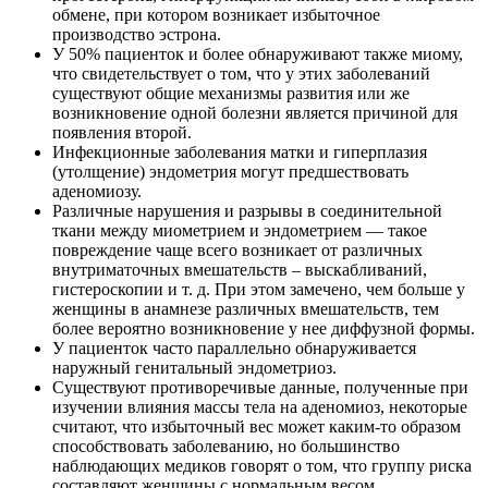
обмене, при котором возникает избыточное
производство эстрона.
У 50% пациенток и более обнаруживают также миому,
что свидетельствует о том, что у этих заболеваний
существуют общие механизмы развития или же
возникновение одной болезни является причиной для
появления второй.
Инфекционные заболевания матки и гиперплазия
(утолщение) эндометрия могут предшествовать
аденомиозу.
Различные нарушения и разрывы в соединительной
ткани между миометрием и эндометрием — такое
повреждение чаще всего возникает от различных
внутриматочных вмешательств – выскабливаний,
гистероскопии и т. д. При этом замечено, чем больше у
женщины в анамнезе различных вмешательств, тем
более вероятно возникновение у нее диффузной формы.
У пациенток часто параллельно обнаруживается
наружный генитальный эндометриоз.
Существуют противоречивые данные, полученные при
изучении влияния массы тела на аденомиоз, некоторые
считают, что избыточный вес может каким-то образом
способствовать заболеванию, но большинство
наблюдающих медиков говорят о том, что группу риска
составляют женщины с нормальным весом.