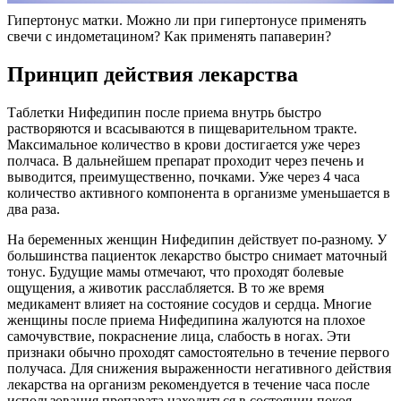
Гипертонус матки. Можно ли при гипертонусе применять
свечи с индометацином? Как применять папаверин?
П
ринцип действия лекарства
Таблетки Нифедипин после приема внутрь быстро
растворяются и всасываются в пищеварительном тракте.
Максимальное количество в крови достигается уже через
полчаса. В дальнейшем препарат проходит через печень и
выводится, преимущественно, почками. Уже через 4 часа
количество активного компонента в организме уменьшается в
два раза.
На беременных женщин Нифедипин действует по-разному. У
большинства пациенток лекарство быстро снимает маточный
тонус. Будущие мамы отмечают, что проходят болевые
ощущения, а животик расслабляется. В то же время
медикамент влияет на состояние сосудов и сердца. Многие
женщины после приема Нифедипина жалуются на плохое
самочувствие, покраснение лица, слабость в ногах. Эти
признаки обычно проходят самостоятельно в течение первого
получаса. Для снижения выраженности негативного действия
лекарства на организм рекомендуется в течение часа после
использования препарата находиться в состоянии покоя.