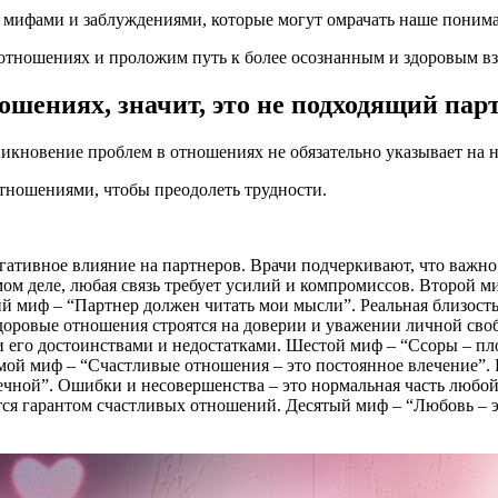
 с мифами и заблуждениями, которые могут омрачать наше поним
б отношениях и проложим путь к более осознанным и здоровым 
ношениях, значит, это не подходящий пар
икновение проблем в отношениях не обязательно указывает на 
отношениями, чтобы преодолеть трудности.
тивное влияние на партнеров. Врачи подчеркивают, что важно р
ом деле, любая связь требует усилий и компромиссов. Второй м
ий миф – “Партнер должен читать мои мысли”. Реальная близость
здоровые отношения строятся на доверии и уважении личной св
ми его достоинствами и недостатками. Шестой миф – “Ссоры – п
мой миф – “Счастливые отношения – это постоянное влечение”.
чной”. Ошибки и несовершенства – это нормальная часть любой
тся гарантом счастливых отношений. Десятый миф – “Любовь – эт