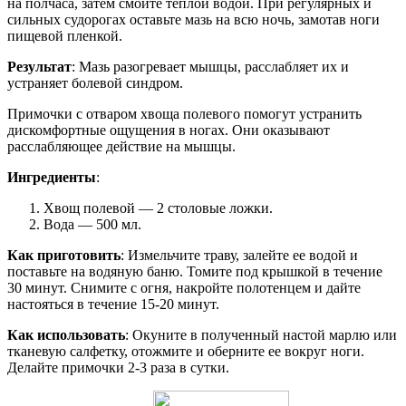
на полчаса, затем смойте теплой водой. При регулярных и
сильных судорогах оставьте мазь на всю ночь, замотав ноги
пищевой пленкой.
Результат
: Мазь разогревает мышцы, расслабляет их и
устраняет болевой синдром.
Примочки с отваром хвоща полевого помогут устранить
дискомфортные ощущения в ногах. Они оказывают
расслабляющее действие на мышцы.
Ингредиенты
:
Хвощ полевой — 2 столовые ложки.
Вода — 500 мл.
Как приготовить
: Измельчите траву, залейте ее водой и
поставьте на водяную баню. Томите под крышкой в течение
30 минут. Снимите с огня, накройте полотенцем и дайте
настояться в течение 15-20 минут.
Как использовать
: Окуните в полученный настой марлю или
тканевую салфетку, отожмите и оберните ее вокруг ноги.
Делайте примочки 2-3 раза в сутки.