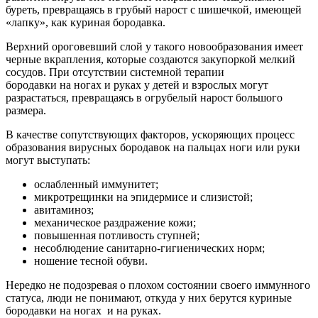
буреть, превращаясь в грубый нарост с шишечкой, имеющей
«лапку», как куриная бородавка.
Верхний ороговевший слой у такого новообразования имеет
черные вкрапления, которые создаются закупоркой мелкий
сосудов. При отсутствии системной терапии
бородавки на ногах и руках у детей и взрослых могут
разрастаться, превращаясь в огрубелый нарост большого
размера.
В качестве сопутствующих факторов, ускоряющих процесс
образования вирусных бородавок на пальцах ноги или руки
могут выступать:
ослабленный иммунитет;
микротрещинки на эпидермисе и слизистой;
авитаминоз;
механическое раздражение кожи;
повышенная потливость ступней;
несоблюдение санитарно-гигиенических норм;
ношение тесной обуви.
Нередко не подозревая о плохом состоянии своего иммунного
статуса, люди не понимают, откуда у них берутся куриные
бородавки на ногах и на руках.