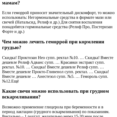
мамам?
Если геморрой приносит значительный дискомфорт, то можно
использовать: Негормональные средства в формате мази или
свечей (Натальсид, Релиф и др.) Для снятия воспаления
понадобятся гормональные средства (Релиф Про, Постеризан
Форте и др.)
Чем можно лечить геморрой при кормлении
грудью?
Скидка! Проктозан Нео супп. ректал №10. … Скидка! Вместе
дешевле Релиф Адванс супп. … Красавки экстракт супп.
ректал. №10. … Скидка! Вместе дешевле Релиф супп. …
Вместе дешевле Прокто-Гливенол супп. ректал. … Скидка!
Вместе дешевле … Анестезол супп. №5. … Гемороль супп.
№12.Ещё
Какие свечи можно использовать при грудном
вскармливании?
Возможно применение глицерола при беременности и в
период лактации (грудного вскармливания) по показаниям.
Ректально – 1 раз/сут, желательно через 15-20 мин после