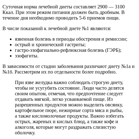
Суточная норма лечебной диеты составляет 2900 — 3100
Ккал. При этом режим питания должен быть дробным. В
течение дня необходимо проводить 5-6 приемов пищи.
В числе показаний к лечебной диете №1 являются:
язвенная болезнь в периоды обострения и ремиссии;
острый и хронический гастриты;
гастро-эзофагиально-рефлюксная болезнь (ГЭРБ);
эзофагиты.
В зависимости от стадии заболевания различают диету №1а и
№1б. Рассмотрим их по отдельности более подробно.
При язве желудка важно соблюдать строгую диету,
чтобы не усугубить состояние. Люди часто делятся
своим опытом, отмечая, что предпочтение следует
отдавать мягкой, легко усваиваемой пище. Из
разрешенных продуктов можно выделить овсянку,
картофельное пюре, нежирные сорта мяса и рыбы,
а также кисломолочные продукты. Важно избегать
острых, жареных и кислых блюд, а также кофе и
алкоголя, которые могут раздражать слизистую
оболочку.