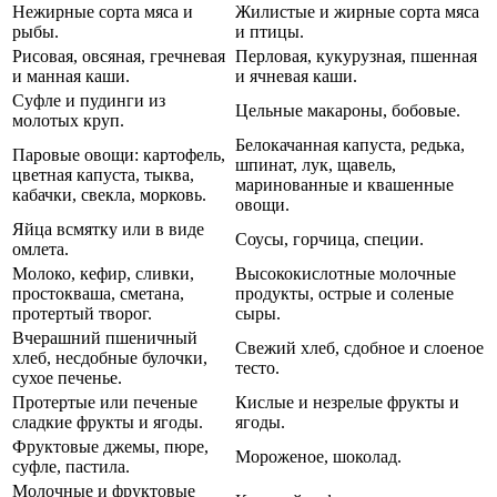
Нежирные сорта мяса и
Жилистые и жирные сорта мяса
рыбы.
и птицы.
Рисовая, овсяная, гречневая
Перловая, кукурузная, пшенная
и манная каши.
и ячневая каши.
Суфле и пудинги из
Цельные макароны, бобовые.
молотых круп.
Белокачанная капуста, редька,
Паровые овощи: картофель,
шпинат, лук, щавель,
цветная капуста, тыква,
маринованные и квашенные
кабачки, свекла, морковь.
овощи.
Яйца всмятку или в виде
Соусы, горчица, специи.
омлета.
Молоко, кефир, сливки,
Высококислотные молочные
простокваша, сметана,
продукты, острые и соленые
протертый творог.
сыры.
Вчерашний пшеничный
Свежий хлеб, сдобное и слоеное
хлеб, несдобные булочки,
тесто.
сухое печенье.
Протертые или печеные
Кислые и незрелые фрукты и
сладкие фрукты и ягоды.
ягоды.
Фруктовые джемы, пюре,
Мороженое, шоколад.
суфле, пастила.
Молочные и фруктовые