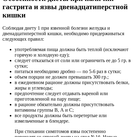
гастрита и язвы двенадцатиперстной
кишки
Соблюдая диету 1 при язвенной болезни желудка и
двенадцатиперстной кишки, необходимо придерживаться
следующих правил:
употребляемая пища должна быть теплой (исключают
горячую и холодную еду);
следует отказаться от соли или ограничить ее до 5 гр. в
сутки;
питаться необходимо дробно — по 5-6 раз в сутки;
объем порции не должен превышать 300 гр.;
в ежедневном рационе должны присутствовать белки,
жиры и углеводы;
предпочтение следует отдавать вареной или
приготовленной на пару пище;
в рационе обязательно должны присутствовать
витамины группы В, А и С;
все продукты должны быть перетертые или
измельченные в блендере.
При стихании симптомов язвы постепенно
переходят со строгой диеты на стол №1б. Новые