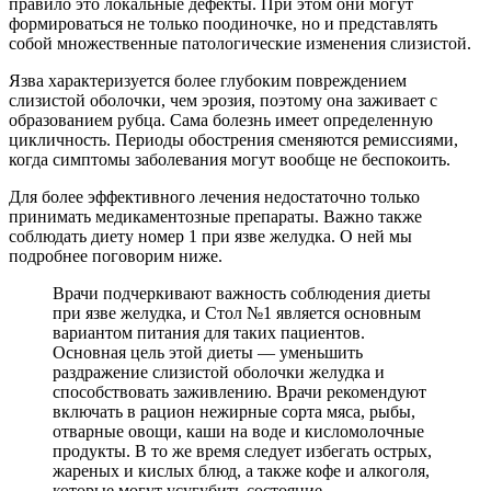
правило это локальные дефекты. При этом они могут
формироваться не только поодиночке, но и представлять
собой множественные патологические изменения слизистой.
Язва характеризуется более глубоким повреждением
слизистой оболочки, чем эрозия, поэтому она заживает с
образованием рубца. Сама болезнь имеет определенную
цикличность. Периоды обострения сменяются ремиссиями,
когда симптомы заболевания могут вообще не беспокоить.
Для более эффективного лечения недостаточно только
принимать медикаментозные препараты. Важно также
соблюдать диету номер 1 при язве желудка. О ней мы
подробнее поговорим ниже.
Врачи подчеркивают важность соблюдения диеты
при язве желудка, и Стол №1 является основным
вариантом питания для таких пациентов.
Основная цель этой диеты — уменьшить
раздражение слизистой оболочки желудка и
способствовать заживлению. Врачи рекомендуют
включать в рацион нежирные сорта мяса, рыбы,
отварные овощи, каши на воде и кисломолочные
продукты. В то же время следует избегать острых,
жареных и кислых блюд, а также кофе и алкоголя,
которые могут усугубить состояние.