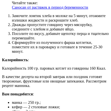
Читайте также:
Саносан от растяжек в период беременности
Замочите ломтик хлеба в молоке на 5 минут, отожмите
излишки жидкости и раскрошите хлеб.
Дважды пропустите говядину через мясорубку,
соедините с хлебом и добавьте яйцо.
Посолите по вкусу, добавьте щепотку перца и тщательно
перемешайте.
Сформируйте из полученного фарша котлетки,
поместите их в пароварку и готовьте в течение 25-30
минут.
Калорийность
:
Калорийность 100 гр. паровых котлет из говядины 160 Ккал.
В качестве десерта на второй завтрак или полдник готовят
творожные, фруктовые или овощные запеканки. Рассмотрим
рецепт манника.
Вам понадобятся
:
манка — 250 гр.;
кефир — 2 столовые ложки;