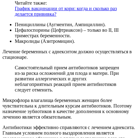
Читайте также:
График вакцинации от кори: когда и сколько раз
делается прививка?
Пенициллины (Аугментин, Ампициллин).
Цефалоспорины (Цефтриаксон) – только во II, III
триместрах беременности.
Макролиды (Азитромицин).
Лечение беременных с аднекситом должно осуществляться в
стационаре.
Самостоятельный прием антибиотиков запрещен
из-за риска осложнений для плода и матери. При
развитии аллергических и других
неблагоприятных реакций прием антибиотиков
следует отменить.
Микрофлора влагалища беременных женщин более
чувствительна к длительным курсам антибиотиков. Поэтому
назначение эубиотиков в качестве дополнения к основному
лечению является обязательным.
Антибиотики эффективно справляются с лечением аднексита.
Главным условием полного выздоровления является