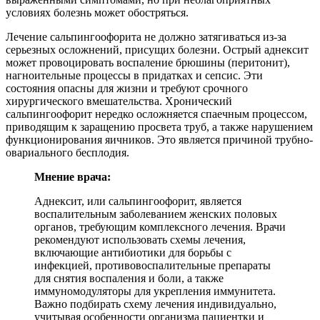
условиях болезнь может обостряться.
Лечение сальпингоофорита не должно затягиваться из-за
серьезных осложнений, присущих болезни. Острый аднексит
может провоцировать воспаление брюшины (перитонит),
нагноительные процессы в придатках и сепсис. Эти
состояния опасны для жизни и требуют срочного
хирургического вмешательства. Хронический
сальпингоофорит нередко осложняется спаечным процессом,
приводящим к заращению просвета труб, а также нарушением
функционирования яичников. Это является причиной трубно-
овариального бесплодия.
Мнение врача:
Аднексит, или сальпингоофорит, является
воспалительным заболеванием женских половых
органов, требующим комплексного лечения. Врачи
рекомендуют использовать схемы лечения,
включающие антибиотики для борьбы с
инфекцией, противовоспалительные препараты
для снятия воспаления и боли, а также
иммуномодуляторы для укрепления иммунитета.
Важно подбирать схему лечения индивидуально,
учитывая особенности организма пациентки и