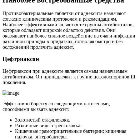
Противобактериальные таблетки от аднексита назначают
согласно клиническим протоколам и рекомендациям.
Наиболее эффективными являются те группы антибиотиков,
которые обладают широкой областью действия. Они
оказывают наиболее сильное воздействие на очаги инфекции
различной природы в придатках, позволяя быстро и без
осложнений пролечить аднексит.
Ц
ефтриаксон
Цефтриаксон при аднексите является самым назначаемым
антибиотиком. Он принадлежит к группе цефалоспоринов III
поколения.
Эффективно борется со следующими патогенами,
способными вызвать аднексит:
Золотистый стафилококк.
Различные виды стрептококка.
Кишечные грамотрицательные бактерии: кишечная
палочка, энтеробактеры.