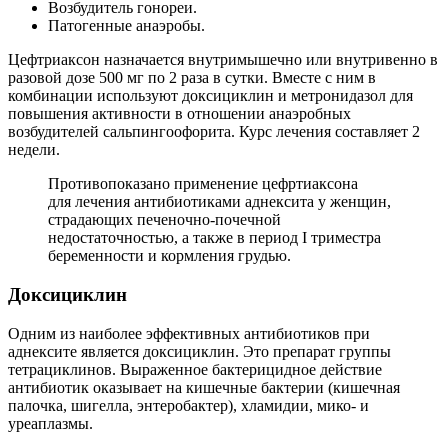
Возбудитель гонореи.
Патогенные анаэробы.
Цефтриаксон назначается внутримышечно или внутривенно в
разовой дозе 500 мг по 2 раза в сутки. Вместе с ним в
комбинации используют доксициклин и метронидазол для
повышения активности в отношении анаэробных
возбудителей сальпингоофорита. Курс лечения составляет 2
недели.
Противопоказано применение цефртиаксона
для лечения антибиотиками аднексита у женщин,
страдающих печеночно-почечной
недостаточностью, а также в период I триместра
беременности и кормления грудью.
Д
оксициклин
Одним из наиболее эффективных антибиотиков при
аднексите является доксициклин. Это препарат группы
тетрациклинов. Выраженное бактерицидное действие
антибиотик оказывает на кишечные бактерии (кишечная
палочка, шигелла, энтеробактер), хламидии, мико- и
уреаплазмы.