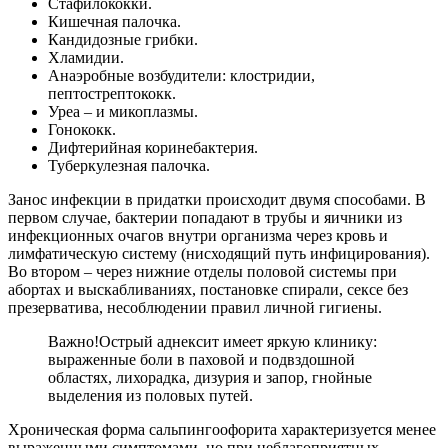
Стафилококки.
Кишечная палочка.
Кандидозные грибки.
Хламидии.
Анаэробные возбудители: клостридии,
пептострептококк.
Уреа – и микоплазмы.
Гонококк.
Дифтерийная коринебактерия.
Туберкулезная палочка.
Занос инфекции в придатки происходит двумя способами. В
первом случае, бактерии попадают в трубы и яичники из
инфекционных очагов внутри организма через кровь и
лимфатическую систему (нисходящий путь инфицирования).
Во втором – через нижние отделы половой системы при
абортах и выскабливаниях, постановке спирали, сексе без
презерватива, несоблюдении правил личной гигиены.
Важно!
Острый аднексит имеет яркую клинику:
выраженные боли в паховой и подвздошной
областях, лихорадка, дизурия и запор, гнойные
выделения из половых путей.
Хроническая форма сальпингоофорита характеризуется менее
выраженными симптомами, но при неблагоприятных