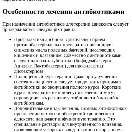
О
собенности лечения антибиотиками
При назначении антибиотиков для терапии аднексита следует
придерживаться следующих правил:
Профилактика дисбиоза. Длительный прием
противобактериальных препаратов провоцирует
снижения числа полезных бактерий, населяющих
кишечник и влагалище. Совместно с антибиотиками
следует назначать эубиотики (Бифидумбактерин,
Ацилакт, Лактобактерин) для профилактики
дисбактериоза.
Полноценный курс терапии. Даже при улучшении
состояния пациентки следует продолжать принимать
антибиотики до окончания полного курса. Короткие
курсы препаратов не принесут излечения и могут
спровоцировать развитие устойчивости бактерий к
антибиотикам.
Дополнительные виды лечения. Помимо антибиотиков
при лечении острого и обострений хронического
аднексита назначают инфузионную терапию. Это
специальные растворы для внутривенного вливания,
позволяющие ускорить вывод токсинов из организма.