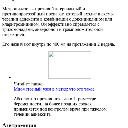
Метронидазол – противобактериальный и
противопротозойный препарат, который входит в схемы
терапии аднексита в комбинации с доксициклином или
кларитромицином. Он эффективно справляется с
трихомонадами, анаэробной и грамположительной
инфекцией.
Его назначают внутрь по 400 мг на протяжении 2 недель.
Читайте также:
Миоматозный узел в матке: что это такое
Абсолютно противопоказан в I триместре
беременности, на более поздних сроках
применяется под контролем врача при тяжелом
течении аднексита.
А
зитромицин