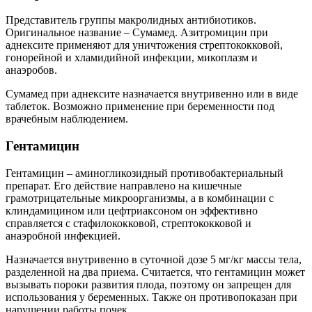
Представитель группы макролидных антибиотиков.
Оригинальное название – Сумамед. Азитромицин при
аднексите применяют для уничтожения стрептококковой,
гонорейной и хламидийной инфекции, микоплазм и
анаэробов.
Сумамед при аднексите назначается внутривенно или в виде
таблеток. Возможно применение при беременности под
врачебным наблюдением.
Г
ентамицин
Гентамицин – аминогликозидный противобактериальный
препарат. Его действие направлено на кишечные
грамотрицательные микроорганизмы, а в комбинации с
клиндамицином или цефтриаксоном он эффективно
справляется с стафилококковой, стрептококковой и
анаэробной инфекцией.
Назначается внутривенно в суточной дозе 5 мг/кг массы тела,
разделенной на два приема. Считается, что гентамицин может
вызывать пороки развития плода, поэтому он запрещен для
использования у беременных. Также он противопоказан при
нарушении работы почек.