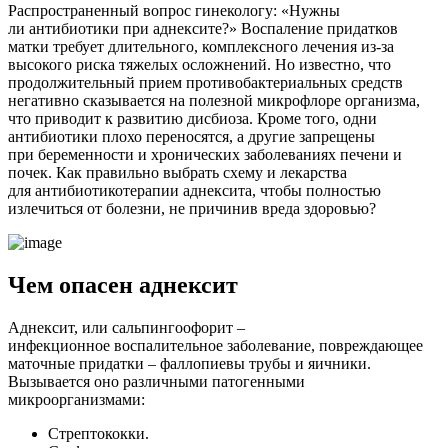
Распространенный вопрос гинекологу: «Нужны
ли антибиотики при аднексите?» Воспаление придатков
матки требует длительного, комплексного лечения из-за
высокого риска тяжелых осложнений. Но известно, что
продолжительный прием противобактериальных средств
негативно сказывается на полезной микрофлоре организма,
что приводит к развитию дисбиоза. Кроме того, одни
антибиотики плохо переносятся, а другие запрещены
при беременности и хронических заболеваниях печени и
почек. Как правильно выбрать схему и лекарства
для антибиотикотерапии аднексита, чтобы полностью
излечиться от болезни, не причинив вреда здоровью?
Ч
ем опасен аднексит
Аднексит, или сальпингоофорит –
инфекционное воспалительное заболевание, повреждающее
маточные придатки – фаллопиевы трубы и яичники.
Вызывается оно различными патогенными
микроорганизмами:
Стрептококки.