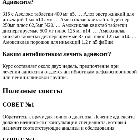
Аднексите?
315 c.Авелокс таблетки 400 мг n5. … Алоэ экстр жидкий для
инъекций 1 мл n10 амп … Амоксиклав квиктаб таб дисперг
250мг плюс 62,5мг N20. … Амоксиклав квиктаб таблетки
диспергируемые 500 мг плюс 125 мг n14. … Амоксиклав
квиктаб таблетки диспергируемые 875 мг плюс 125 мг n14. …
Амоксиклав порошок для инъекций 1,2 г n5 флЕщё
Каким антибиотиком лечить аднексит?
Курс составляет около двух недель, предпочтение при
лечении аднексита отдается антибиотикам цефалоспориновой
или пенициллиновой группы.
Полезные советы
СОВЕТ №1
Обратитесь к врачу для точного диагноза. Лечение аднексита
должно начинаться с консультации специалиста, который
назначит соответствующие анализы и обследования.
СОВЕТ №2