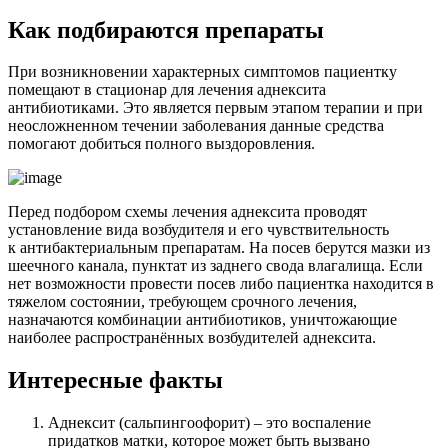
К
ак подбираются препараты
При возникновении характерных симптомов пациентку
помещают в стационар для лечения аднексита
антибиотиками. Это является первым этапом терапии и при
неосложненном течении заболевания данные средства
помогают добиться полного выздоровления.
Перед подбором схемы лечения аднексита проводят
установление вида возбудителя и его чувствительность
к антибактериальным препаратам. На посев берутся мазки из
шеечного канала, пунктат из заднего свода влагалища. Если
нет возможности провести посев либо пациентка находится в
тяжелом состоянии, требующем срочного лечения,
назначаются комбинации антибиотиков, уничтожающие
наиболее распространённых возбудителей аднексита.
Интересные факты
Аднексит (сальпингоофорит) – это воспаление
придатков матки, которое может быть вызвано