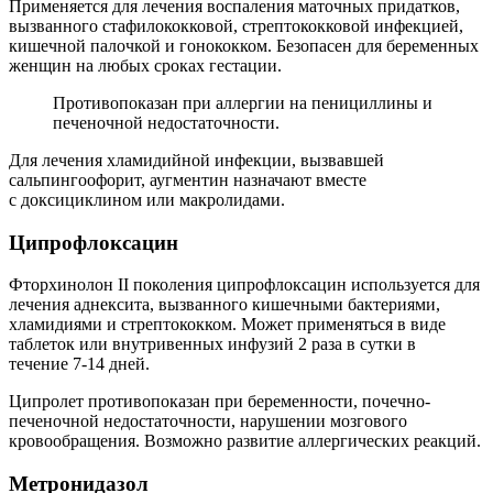
Применяется для лечения воспаления маточных придатков,
вызванного стафилококковой, стрептококковой инфекцией,
кишечной палочкой и гонококком. Безопасен для беременных
женщин на любых сроках гестации.
Противопоказан при аллергии на пенициллины и
печеночной недостаточности.
Для лечения хламидийной инфекции, вызвавшей
сальпингоофорит, аугментин назначают вместе
с доксициклином или макролидами.
Ц
ипрофлоксацин
Фторхинолон II поколения ципрофлоксацин используется для
лечения аднексита, вызванного кишечными бактериями,
хламидиями и стрептококком. Может применяться в виде
таблеток или внутривенных инфузий 2 раза в сутки в
течение 7-14 дней.
Ципролет противопоказан при беременности, почечно-
печеночной недостаточности, нарушении мозгового
кровообращения. Возможно развитие аллергических реакций.
М
етронидазол