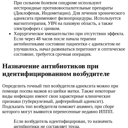
При сильном болевом синдроме используют
нестероидные противовоспалительные препараты
(Диклофенак, Индометацин). Для лечения хронического
аднексита применяют физиопроцедуры. Используется
магнитотерапия, УВЧ на паховую область, а также
электрофорез с цинком.
Хирургическое вмешательство при отсутствии эффекта.
Если через 48 часов после начала терапии
антибиотиками состояние пациентки с аднекситом не
улучшилось, начал развиваться перитонит и септическое
состояние, требуется срочная операция.
Н
азначение антибиотиков при
идентифицированном возбудителе
Определить точный тип возбудителя аднексита можно при
помощи посева мазков из шейки матки. Также некоторые
виды инфекции имеют свои характерные клинические
признаки (туберкулезный, дифтерийный аднексит).
Подсказать тип возбудителя поможет анамнез, при сборе
которого могут выявится перенесенные недавно ИППП.
Если возбудитель идентифицирован, то назначить
антибиотики не составляет труда.