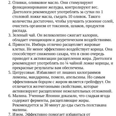
Оливки, оливковое масло. Они стимулируют
функционирование желудка, контролируют вес.
Диетологи рекомендуют употреблять за сутки по 1
столовой ложке масла, съедать 10 оливок. Такого
количества достаточно, чтобы улучшить усвоение солей,
очистить организм от токсинов, шлаков, продуктов
распада.
Зеленый чай. Он великолепно сжигает калории,
обладает очищающим и диуретическим воздействиями.
Пряности. Имбирь отлично расщепляет жировые
клетки. Не менее эффективно воздействует корица. Она
способствует снижению сахара, что в свою очередь
приводит к активизации расщепления жира. Диетологи
рекомендуют употреблять по ¼ чайной ложке корицы, и
прекрасные результаты вам обеспечены.
Цитрусовые. Избавляют от лишних килограммов
лимоны, мандарины, помело, апельсины. Но самым
эффективным борцом с жиром является грейпфрут. Он
отличается желчегонными свойствами, которые
активизируют расщепление нежелательных отложений.
Малина. Ученные Японии доказали, что сладкая ягода
содержит ферменты, расщепляющие жиры.
Рекомендуется за 30 минут до еды съесть полстакана
малины.
Изюм. Эффективно помогает избавиться от