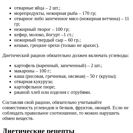
отварные яйца – 2 шт.;
морепродукты, нежирная рыба – 170 гр;
отварное либо запеченное мясо (нежирная ветчина) – 11
гр;
нежирный творог – 100 гр;
кефир, молоко, йогурт –1 ст.;
нежирный твердый сыр – 60 гр.;
кешью, грецкие орехи (только не арахис).
Диетический рацион обязательно должен включать углеводы:
картофель (варенный, запеченный) – 2 шт.;
макароны – 100 г;
каша (рисовая, гречневая, овсяная) – 50 г (крупы);
отварная кукуруза;
картофельное пюре;
ржаной хлеб или изделия с отрубями.
Составляя свой рацион, обязательно учитывайте
совместимость углеводов и белков, фруктов, овощей. Если не
соблюдать правильное соотношение, то можно нарушить
обмен веществ.
Диетические рецепты