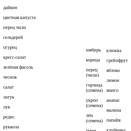
дайкон
цветная капуста
перец чили
сельдерей
огурец
имбирь
клюква
кресс-салат
корица
грейпфрут
зелёная фасоль
перец
яблоко
(чили)
чеснок
лимон
горчица
салат
(семена)
манго
латук
укроп
ананас
(семена)
лук
малина
лён
редис
папайя
(семена)
руккола
клубника
тмин