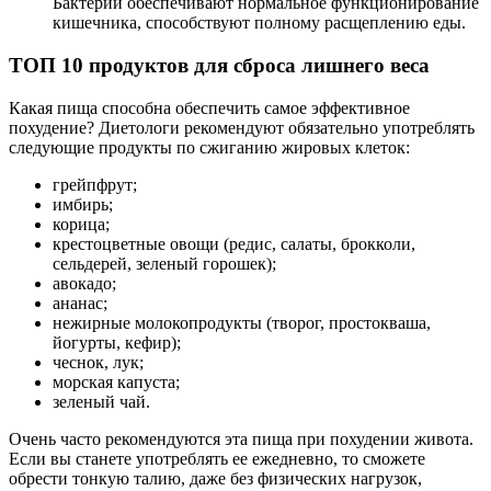
Бактерии обеспечивают нормальное функционирование
кишечника, способствуют полному расщеплению еды.
ТОП 10 продуктов для сброса лишнего веса
Какая пища способна обеспечить самое эффективное
похудение? Диетологи рекомендуют обязательно употреблять
следующие продукты по сжиганию жировых клеток:
грейпфрут;
имбирь;
корица;
крестоцветные овощи (редис, салаты, брокколи,
сельдерей, зеленый горошек);
авокадо;
ананас;
нежирные молокопродукты (творог, простокваша,
йогурты, кефир);
чеснок, лук;
морская капуста;
зеленый чай.
Очень часто рекомендуются эта пища при похудении живота.
Если вы станете употреблять ее ежедневно, то сможете
обрести тонкую талию, даже без физических нагрузок,