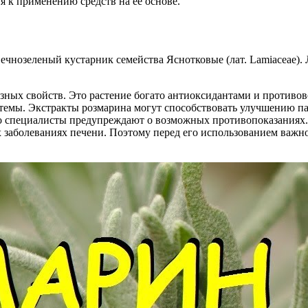
 к применению средств на ее основе.
зеленый кустарник семейства Яснотковые (лат. Lamiaceae). Лат
зных свойств. Это растение богато антиоксидантами и противо
емы. Экстракты розмарина могут способствовать улучшению пам
о специалисты предупреждают о возможных противопоказаниях. 
 заболеваниях печени. Поэтому перед его использованием важно