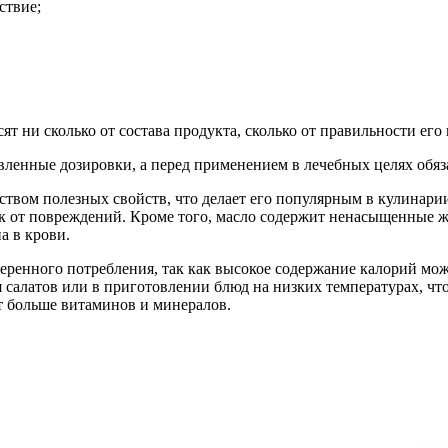
ствие;
сят ни сколько от состава продукта, сколько от правильности е
вленные дозировки, а перед применением в лечебных целях обяза
ством полезных свойств, что делает его популярным в кулинари
 от повреждений. Кроме того, масло содержит ненасыщенные ж
а в крови.
ренного потребления, так как высокое содержание калорий мож
я салатов или в приготовлении блюд на низких температурах, чт
т больше витаминов и минералов.