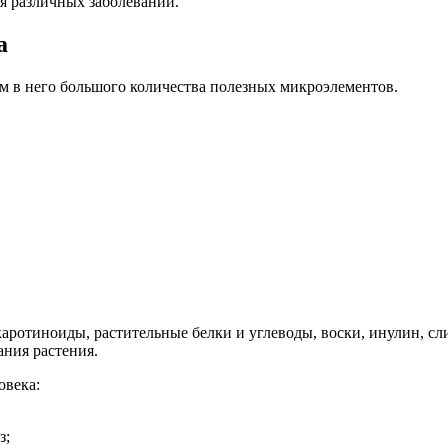
ия различных заболеваний.
а
м в него большого количества полезных микроэлементов.
аротиноиды, растительные белки и углеводы, воски, инулин, сл
ания растения.
овека:
з;