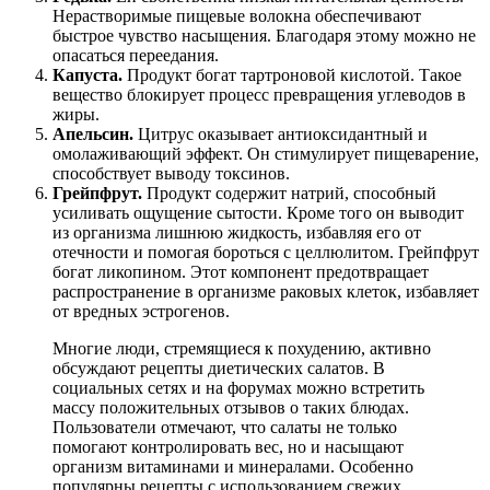
Нерастворимые пищевые волокна обеспечивают
быстрое чувство насыщения. Благодаря этому можно не
опасаться переедания.
Капуста.
Продукт богат тартроновой кислотой. Такое
вещество блокирует процесс превращения углеводов в
жиры.
Апельсин.
Цитрус оказывает антиоксидантный и
омолаживающий эффект. Он стимулирует пищеварение,
способствует выводу токсинов.
Грейпфрут.
Продукт содержит натрий, способный
усиливать ощущение сытости. Кроме того он выводит
из организма лишнюю жидкость, избавляя его от
отечности и помогая бороться с целлюлитом. Грейпфрут
богат ликопином. Этот компонент предотвращает
распространение в организме раковых клеток, избавляет
от вредных эстрогенов.
Многие люди, стремящиеся к похудению, активно
обсуждают рецепты диетических салатов. В
социальных сетях и на форумах можно встретить
массу положительных отзывов о таких блюдах.
Пользователи отмечают, что салаты не только
помогают контролировать вес, но и насыщают
организм витаминами и минералами. Особенно
популярны рецепты с использованием свежих