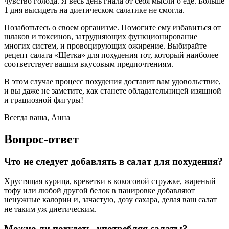
чувство голода. Я весь день гнала от себя мысли о еде. Больше
1 дня высидеть на диетическом салатике не смогла.
Позаботьтесь о своем организме. Помогите ему избавиться от
шлаков и токсинов, затрудняющих функционирование
многих систем, и провоцирующих ожирение. Выбирайте
рецепт салата «Щетка» для похудения тот, который наиболее
соответствует вашим вкусовым предпочтениям.
В этом случае процесс похудения доставит вам удовольствие,
и вы даже не заметите, как станете обладательницей изящной
и грациозной фигуры!
Всегда ваша, Анна
Вопрос-ответ
Что не следует добавлять в салат для похудения?
Хрустящая курица, креветки в кокосовой стружке, жареный
тофу или любой другой белок в панировке добавляют
ненужные калории и, зачастую, дозу сахара, делая ваш салат
не таким уж диетическим.
Можно ли похудеть, употребляя салаты?